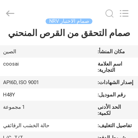
COOSAI
valve
group.
All
Rights
صمام الاختبار NRV
Reserved.
صمام التحقق من القرص المنحني
المنزل
المنتجات
مكان المنشأ:
الصين
اسم العلامة
coosai
حولنا
التجارية:
إصدار الشهادات:
API6D, ISO 9001
جولة
رقم الموديل:
H48Y
في
الحد الأدنى
1 مجموعة
المصنع
لكمية:
تفاصيل التغليف:
حالة الخشب الرقائقي
مراقبة
شروط الدفع:
L/C، T/T