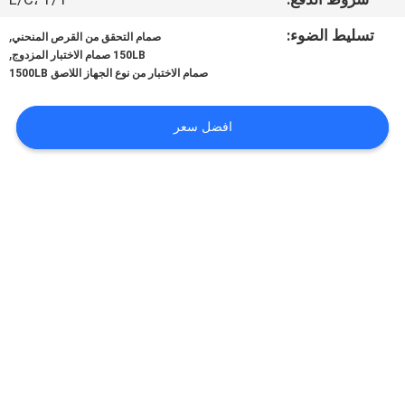
الجودة
تسليط الضوء:
,
صمام التحقق من القرص المنحني
,
150LB صمام الاختبار المزدوج
اتصل
صمام الاختبار من نوع الجهاز اللاصق 1500LB
بنا
افضل سعر
أخبار
اطلب
اقتباس
خريطة
الموقع
PRIVACY