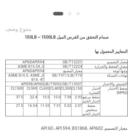
POLICY
منتوج وصف
صمام التحقق من القرص الميل 150LB ~ 1500LB
المعايير المعمول بها
معيار التصميم
GB/T12221
API6DAPI594
معدل الضغط والحرارة
GB/T12224
الـ ASME B16.34
وجهاً لوجه
معيار المصنع
API6DAPI594
نهايات الشبكة
GB/T9113JB/T79
الـ ASME B16.5، ASME
B16. 47
التفتيش والاختبار
JB/T9092/GB/T13927
API598/API6D
ضغط الاختبار
اختبار
CL150
CL300
CL400
CL600
CL900
CL1500
((MPA)
القشرة
ضغط مرتفع
2.93
7.58
10.0
15.0
22.4
37.5
اختبار الختم
ضغط
2.07
5.52
7.31
11.03
16.54
27.5
منخفض
اختبار الختم
معيار التصميم: API 6D، API 594، BS1868، API602