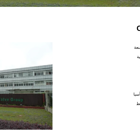
نعة
ة
سيا
ط