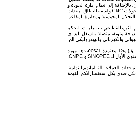
12000 متر مربع. يبلغ إجمالي الأصول المسجلة 80 مليون يوان. بالإضافة إلى نظام إدارة الجودة و
ISO9001: 2008،كوساي لديها القدرة على تقديم منتجات متنوعة بفضل أكثر من 100 مجموعة من محولات CNC واسعة النطاق، معدات
التحكم المحوسبة ومعايرة المقاعد.
م الكرة القطاعي ، صمامات التحكم
صمامات الفراشة.الضغط من 150LB-2500LBنطاق درجة الحرارة من -196 درجة مئوية إلى 610 درجة مئوية، متصلة بالشغل اليدوي
هوائي والكهربائي والهيدروليكي الخ.
صمامات Coosai هي CE PED 97/23/EEC ، API 6D-0749 ، API6A-1199 ، API607 (أمن الحريق) وTS معتمدة. Coosai هو مورد
الأول لـ SINOPEC و CNPC.
عات العملاء والتزاماتهم النهائية.
ب بكل صدق بكل استفساراتكم القيمة