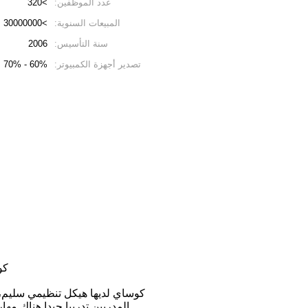
عدد الموظفين:
>320
المبيعات السنوية:
>30000000
سنة التأسيس:
2006
تصدير أجهزة الكمبيوتر:
60% - 70%
كوساي
كوساي لديها هيكل تنظيمي سليم، و
المدربين تدريبا جيدا.هناك مه