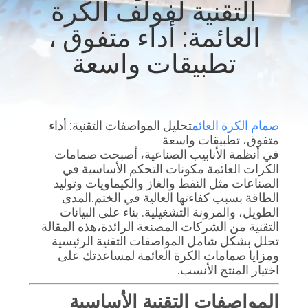
التقنية لفولف الكرة
الجودة
العائمة: أداء متفوق ،
اتصل
تطبيقات واسعة
بنا
أخبار
صمام الكرة العائم
تحليل المواصفات التقنية: أداء
متفوق، تطبيقات واسعة
في أنظمة الأنابيب الصناعية، أصبحت صمامات
اطلب
الكرات العائمة مكونات التحكم الأساسية في
الصناعات مثل النفط والغاز والكيماويات وتوليد
اقتباس
الطاقة بسبب كفاءتها العالية في الختم.المدى
الطويل، والمرونة التشغيلية. بناء على البيانات
التقنية من الشركات المصنعة الرائدة،هذه المقالة
خريطة
تحلل بشكل شامل المواصفات التقنية الرئيسية
الموقع
ومزايا صمامات الكرة العائمة لمساعدتك على
اختيار المنتج الأنسب.
PRIVACY
المواصفات التقنية الأساسية