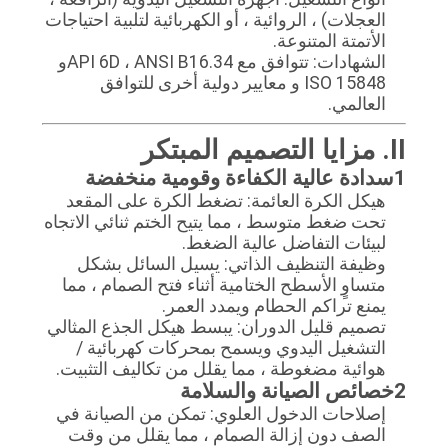
العجلات) ، الروائية ، أو الكهربائية لتلبية احتياجات
الأتمتة المتنوعة.
الشهادات: تتوافق مع API 6D ، ANSI B16.34و
ISO 15848 و معايير دولية أخرى للتوافق
العالمي.
II. مزايا التصميم المبتكر
1سدادة عالية الكفاءة وقومية منخفضة
هيكل الكرة العائمة: تضغط الكرة على المقعد
تحت ضغط متوسط ، مما يتيح الختم ثنائي الاتجاه
لبيئات التفاضل عالية الضغط.
وظيفة التنظيف الذاتي: يسيل السائل بشكل
متساوٍ الأسطح الختامية أثناء فتح الصمام ، مما
يمنع تراكم الحطام ويمدد العمر.
تصميم قليل الدوران: يبسط هيكل الجذع المثالي
التشغيل اليدوي ويسمح بمحركات كهربائية /
هوائية مضغوطة ، مما يقلل من تكاليف التثبيت.
2خصائص الصيانة والسلامة
إصلاحات الدخول العلوي: تمكن من الصيانة في
الصف دون إزالة الصمام ، مما يقلل من وقت