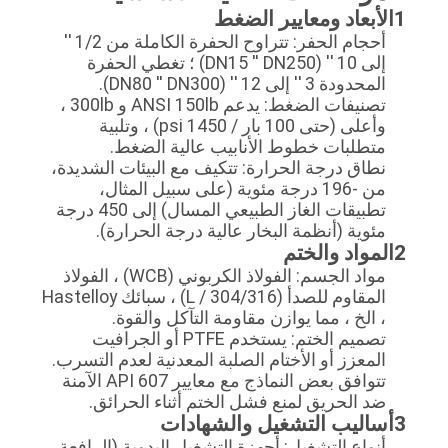
POLICY
1الأبعاد ومعايير الضغط
أحجام الحفر: تتراوح الحفرة الكاملة من 1/2 ′′
إلى 10 ′′ (DN15 ′′ DN250) ؛ تغطي الحفرة
المحدودة 3 ′′ إلى 12 ′′ (DN80 ′′ DN300).
تصنيفات الضغط: يدعم ANSI 150lb و 300lb ،
وأعلى (حتى 100 بار / 1450 psi) ، وتلبية
متطلبات خطوط الأنابيب عالية الضغط.
نطاق درجة الحرارة: تتكيف مع البيئات الشديدة،
من -196 درجة مئوية (على سبيل المثال،
تطبيقات الغاز الطبيعي المسال) إلى 450 درجة
مئوية (أنظمة البخار عالية درجة الحرارة).
2المواد والختم
مواد الجسم: الفولاذ الكربوني (WCB) ، الفولاذ
المقاوم للصدأ (304/316 / L) ، سبائك Hastelloy
، الخ ، مما يوازن مقاومة التآكل والقوة.
تصميم الختم: يستخدم PTFE أو الجرافيت
المعزز أو الأختام الصلبة المعدنية لعدم التسرب.
تتوافق بعض النماذج مع معايير API 607 الآمنة
ضد الحريق لمنع فشل الختم أثناء الحرائق.
3أساليب التشغيل والشهادات
أنواع التشغيل: أجهزة التشغيل اليدوية (الرافعة ،