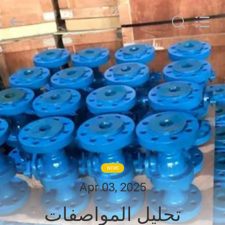
COOSAI
valve
group.
All
Rights
Reserved.
المنزل
المنتجات
حولنا
جولة
في
NEWS
المصنع
Apr 03, 2025
تحليل المواصفات
مراقبة