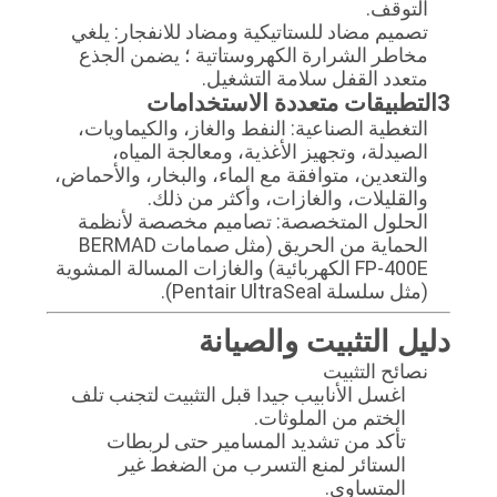
التوقف.
تصميم مضاد للستاتيكية ومضاد للانفجار: يلغي
مخاطر الشرارة الكهروستاتية ؛ يضمن الجذع
متعدد القفل سلامة التشغيل.
3التطبيقات متعددة الاستخدامات
التغطية الصناعية: النفط والغاز، والكيماويات،
الصيدلة، وتجهيز الأغذية، ومعالجة المياه،
والتعدين، متوافقة مع الماء، والبخار، والأحماض،
والقليلات، والغازات، وأكثر من ذلك.
الحلول المتخصصة: تصاميم مخصصة لأنظمة
الحماية من الحريق (مثل صمامات BERMAD
FP-400E الكهربائية) والغازات المسالة المشوية
(مثل سلسلة Pentair UltraSeal).
دليل التثبيت والصيانة
نصائح التثبيت
اغسل الأنابيب جيدا قبل التثبيت لتجنب تلف
الختم من الملوثات.
تأكد من تشديد المسامير حتى لربطات
الستائر لمنع التسرب من الضغط غير
المتساوي.