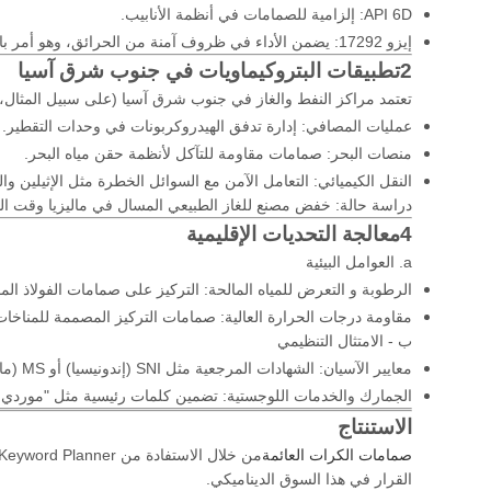
API 6D: إلزامية للصمامات في أنظمة الأنابيب.
إيزو 17292: يضمن الأداء في ظروف آمنة من الحرائق، وهو أمر بالغ الأهمية في المناخ الاستوائي في جنوب شرق آسيا5.
2تطبيقات البتروكيماويات في جنوب شرق آسيا
تعتمد مراكز النفط والغاز في جنوب شرق آسيا (على سبيل المثال، إن
عمليات المصافي: إدارة تدفق الهيدروكربونات في وحدات التقطير.
منصات البحر: صمامات مقاومة للتآكل لأنظمة حقن مياه البحر.
النقل الكيميائي: التعامل الآمن مع السوائل الخطرة مثل الإثيلين والبر
دراسة حالة: خفض مصنع للغاز الطبيعي المسال في ماليزيا وقت التوقف بنسبة 30٪ بعد التحول إلى صمامات الكرات العائمة عالية الأداء بت
4معالجة التحديات الإقليمية
a. العوامل البيئية
الرطوبة و التعرض للمياه المالحة: التركيز على صمامات الفولاذ الم
مقاومة درجات الحرارة العالية: صمامات التركيز المصممة للمناخات 
ب - الامتثال التنظيمي
معايير الآسيان: الشهادات المرجعية مثل SNI (إندونيسيا) أو MS (ماليزيا).
الجمارك والخدمات اللوجستية: تضمين كلمات رئيسية مثل "موردي 
الاستنتاج
صمامات الكرات العائمة
القرار في هذا السوق الديناميكي.