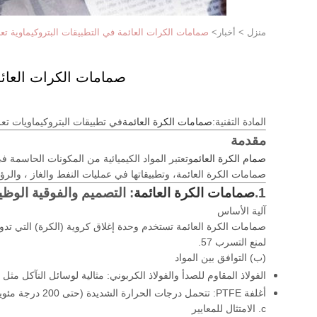
منزل
>
أخبار
>
صمامات الكرات العائمة في التطبيقات البتروكيماوية تعزيز الأداء لسوق 
صمامات الكرات العائمة في ال
المادة التقنية:
صمامات الكرة العائمة
في تطبيقات البتروكيماويات تعز
مقدمة
صمام الكرة العائم
وتعتبر المواد الكيميائية من المكونات الحاسمة ف
صمامات الكرة العائمة، وتطبيقاتها في عمليات النفط والغاز ، والرؤى العملية لتحسين استراتيجيات ت
1.
صمامات الكرة العائمة
: التصميم والفوقية الوظي
آلية الأساس
لمنع التسرب 57.
(ب) التوافق بين المواد
الفولاذ المقاوم للصدأ والفولاذ الكربوني: مثالية لوسائل التآكل مثل
أغلفة PTFE: تتحمل درجات الحرارة الشديدة (حتى 200 درجة مئوية) الشائعة في عمليات التكرير7.
c. الامتثال للمعايير