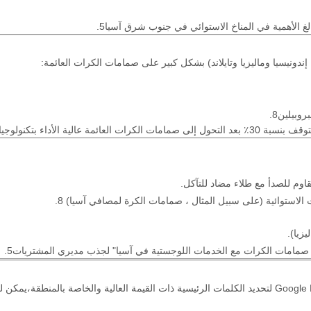
دونيسيا وماليزيا وتايلاند) بشكل كبير على صمامات الكرات العائمة:
وبيلين8.
كنولوجيا الختم المزدوج8.
قاوم للصدأ مع طلاء مضاد للتآكل.
الاستوائية (على سبيل المثال ، صمامات الكرة لمصافي آسيا) 8.
صمامات الكرات مع الخدمات اللوجستية في آسيا" لجذب مديري المشتريات5.
من خلال الاستفادة من Google Keyword Planner لتحديد الكلمات الرئيسية ذات القيمة العالية و