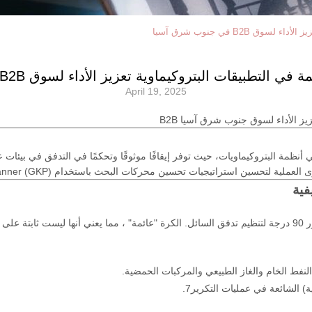
B2B في جنوب شرق آسيا
تطبيقات البتروكيماوية تعزيز الأداء لسوق B2B في جنوب شرق آسيا
April 19, 2025
يز الأداء لسوق جنوب شرق آسيا B2B
ي أنظمة البتروكيماويات، حيث توفر إيقافًا موثوقًا وتحكمًا في التدفق في بيئات
حسين محركات البحث باستخدام Google Keyword Planner (GKP) للوصول إلى عملاء B2B في هذه المنطقة.
فية
صمامات الكرة العائمة تستخدم وحدة إغلاق كروية (الكرة) التي تدور 90 درجة لتنظيم تدفق السائل. الكرة "عائمة" 
 النفط الخام والغاز الطبيعي والمركبات الحمضية.