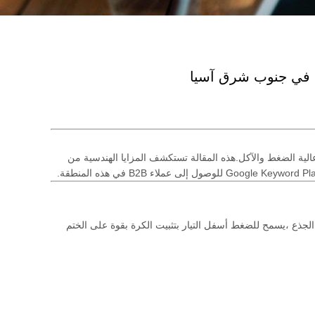
 عالية الضغط والآكل.هذه المقالة تستكشف المزايا الهندسية من
، مما يعني أنها ليست ثابتة على الجذع ،يسمح للضغط أسفل التيار بتثبيت الكرة بقوة على الختم