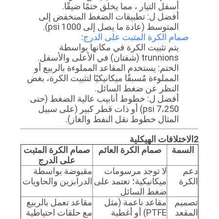
أسفل التيار ، مما يخلق ختمًا ضيقًا.
POLICY
أفضل ل: تطبيقات الضغط المنخفض إلى
المتوسط (عادة ما يصل إلى 1000 psi).
صمام الكرة المثبت على الدرج
:
يتم تثبيت الكرة في مكانها بواسطة
trunnions (شفتان) في الأعلى والأسفل.
الختم: يستخدم المقاعد المملوءة بالربيع أو
المملوءة مُسبقًا ميكانيكيًا لتثبيت الكرة، بغض
النظر عن ضغط السائل.
أفضل ل: خطوط أنابيب عالية الضغط (حتى
7،250 psi) أو ذات قطر كبير (على سبيل
المثال خطوط نقل النفط والغاز).
2الاختلافات الهيكلية
السمة
صمام الكرة العائم
صمام الكرة المثبت
على الدرج
دعم
لا توجد مرسومات
مقبوضة بواسطة
الكرة
ميكانيكية؛ تعتمد على
الدرابزين والحاويات
ضغط السائل
تصميم
مقاعد ناعمة (مثل
مقاعد تعمل بالربيع
المقعد
PTFE) أو أغطية
مع حلقات احتياطية