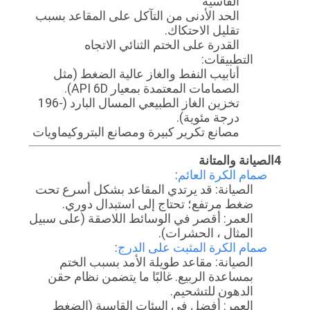
القاسية
الحد الأدنى من التآكل على المقاعد بسبب
تقليل الاحتكاك.
القدرة على الختم الثنائي الاتجاه
التطبيقات:
أنابيب النفط والغاز عالية الضغط (مثل
الصمامات المعتمدة بمعيار API 6D).
تخزين الغاز الطبيعي المسال البارد (-196
درجة مئوية).
مصانع تكرير كبيرة ومصانع البتروكيماويات
4الصيانة والمتانة
صمام الكرة العائم
:
الصيانة: قد يرتدي المقاعد بشكل أسرع تحت
ضغط مرتفع؛ تحتاج إلى استبدال دوري.
العمر: أقصر في الوسائط اللاصقة (على سبيل
المثال ، الحشرات).
صمام الكرة المثبت على الدرج
:
الصيانة: مقاعد طويلة الأمد بسبب الختم
بمساعدة الربيع. غالبًا ما يتضمن نظام حقن
الدهون للتشحيم.
العمر: أفضل في البيئات القاسية (الضغط