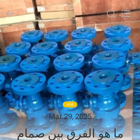
COOSAI
valve
group.
All
Rights
Reserved.
المنزل
المنتجات
حولنا
جولة
في
NEWS
المصنع
Mar 29, 2025
ما هو الفرق بين صمام
مراقبة