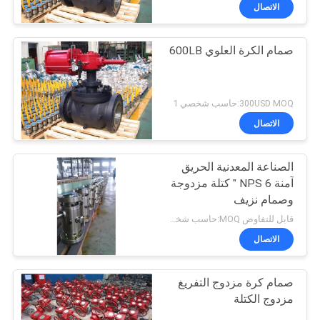
الجودة
الاتصال
صمام الكرة العلوي 600LB
اتصل
36
بنا
صمام الكرة مرتكز
300USD MOQ:حاسب شخصي 1
الدوران
أخبار
الاتصال
اطلب
الصناعة المعدنية الحريق
آمنة NPS 6 " كتلة مزدوجة
اقتباس
وصمام نزيف
32
قابل للتفاوض MOQ:حاسب شخصي 1
خريطة
الاتصال
صمام الكرة العائمة
الموقع
صمام كرة مزدوج التفريغ
مزدوج الكتلة
PRIVACY