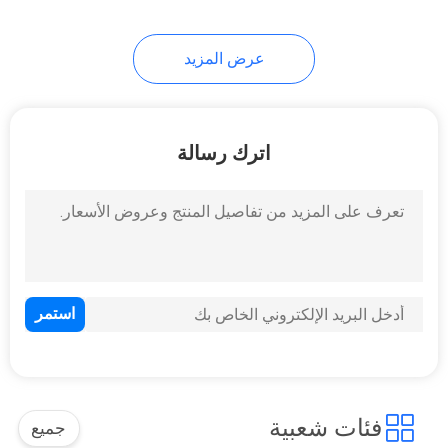
15
عرض المزيد
صمام الاختبار NRV
اترك رسالة
13
صمام تحكم تدفق
السوائل
فئات شعبية
جميع