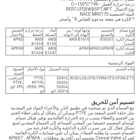
درجة حرارة العمل: -196°C~150°C
نوع الاتصال: RF,RTJ,FF,BW.BSPT,NPT
البيئة الحمضية:NACE MR0175
* الكرة هي مقعد مدعوم للقياس 8 ′′ وأصغر.
نوع صمام
التصميم
وجهاً لوجه / من
أبعاد
درجة حرارة
التفتيش
الكرة
والتصنيع
النهاية إلى النهاية
الشبكة
الضغط
والاختبار
صمام الكرة
BS5351
ANSI B1610
ANSI
ANSI
API6D
المجزأ
B165
B1634
صمام الكرة
API6D/API608
API6D
ANSI
ANSI
API598
الثابت
B1647
B1634
المواد الرئيسية
مادة الجسم
مادة التجميل
مواد الأختام
الصمغ/
التعبئة
WCB/LCB/CF8/CF8M/CF3/CF3M،ETC.
SS410,
PTFE،
الجرافيت،
PTFE،
RPTFE،
SS420,
SS304,
PEEK، PPL،
PPL، الخ
SS316, الخ
الخ.
تصميم آمن للحريق
مع الصمام الذي تم تسخينه في تطبيق النار، والأجزاء المواد غير المعدنية
مثل حلقة الختم المقعد من PTFE،ويمكن أن يتفكك أو يتلف غطاء الختم
بين الجسم والغطاء بسبب درجة الحرارة العاليةيتم توفير هيكل صمام
كوساي المصمم خصيصا من المعدن المساعد إلى الصمام المعدني لمنع
بشكل فعال كل من تسرب الكرة الداخلية والكرة الخارجية من
الصمام.حسب ما يطلبه العملاء، يمكن أن تلبي صمامات الكرة العائمة
لشركة Coosai Valve بتصميم آمن للحريق متطلبات API607 ، API6FA ،