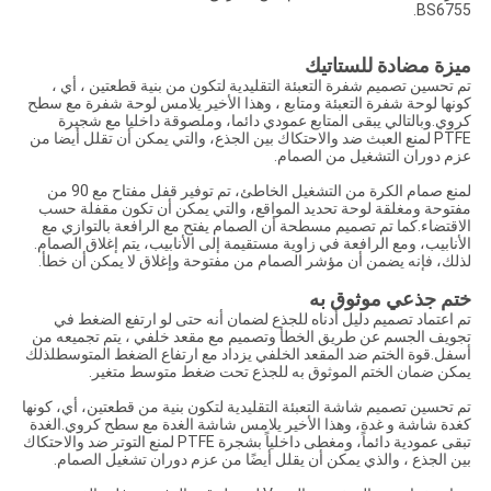
BS6755.
ميزة مضادة للستاتيك
تم تحسين تصميم شفرة التعبئة التقليدية لتكون من بنية قطعتين ، أي ،
كونها لوحة شفرة التعبئة ومتابع ، وهذا الأخير يلامس لوحة شفرة مع سطح
كروي.وبالتالي يبقى المتابع عمودي دائما، وملصوقة داخليا مع شجيرة
PTFE لمنع العبث ضد والاحتكاك بين الجذع، والتي يمكن أن تقلل أيضا من
عزم دوران التشغيل من الصمام.
لمنع صمام الكرة من التشغيل الخاطئ، تم توفير قفل مفتاح مع 90 من
مفتوحة ومغلقة لوحة تحديد المواقع، والتي يمكن أن تكون مقفلة حسب
الاقتضاء.كما تم تصميم مسطحة أن الصمام يفتح مع الرافعة بالتوازي مع
الأنابيب، ومع الرافعة في زاوية مستقيمة إلى الأنابيب، يتم إغلاق الصمام.
لذلك، فإنه يضمن أن مؤشر الصمام من مفتوحة وإغلاق لا يمكن أن خطأ.
ختم جذعي موثوق به
تم اعتماد تصميم دليل أدناه للجذع لضمان أنه حتى لو ارتفع الضغط في
تجويف الجسم عن طريق الخطأ وتصميم مع مقعد خلفي ، يتم تجميعه من
أسفل.قوة الختم ضد المقعد الخلفي يزداد مع ارتفاع الضغط المتوسطلذلك
يمكن ضمان الختم الموثوق به للجذع تحت ضغط متوسط متغير.
تم تحسين تصميم شاشة التعبئة التقليدية لتكون بنية من قطعتين، أي، كونها
كغدة شاشة و غدة، وهذا الأخير يلامس شاشة الغدة مع سطح كروي.الغدة
تبقى عمودية دائماً، ومغطى داخلياً بشجرة PTFE لمنع التوتر ضد والاحتكاك
بين الجذع ، والذي يمكن أن يقلل أيضًا من عزم دوران تشغيل الصمام.