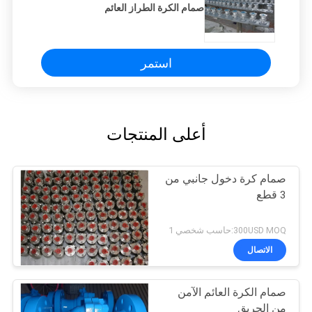
صمام الكرة الطراز العائم
استمر
أعلى المنتجات
صمام كرة دخول جانبي من
3 قطع
300USD MOQ:حاسب شخصي 1
الاتصال
صمام الكرة العائم الآمن
من الحريق