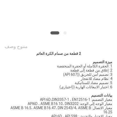
POLICY
منتوج وصف
2 قطعة من صمام الكرة العائم
ميزة التصميم
1: الحفرة الكاملة أو الحفرة المنخفضة
2: إغلاق من قطعة إلى قطعة
3: تصميم آمن للحريق ((API 607)
4: نظام مضاد للانفجار
5: تصميم مضاد للستاتيكية
6: اختبار الانبعاثات الهاربة ((اختياري)
بيانات التصميم
معيار التصميم: API 6D،DIN3357-1 ، EN12516-1
معيار الوجه إلى الوجه: API6D ، ASME B16.10، DIN3202
معيار الاتصال: ASME B 16.5، ASME B16.47، DIN 2543/4، ASME B
16.25
معيار الاختبار والتفتيش: API 6D ، API 598