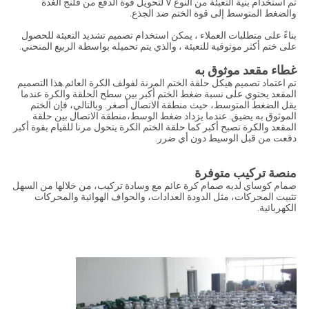
تم استخدام بنية التعبئة من النوع V لتحويل قوة الدفع من فلنج الغدة
والضغط المتوسط إلى قوة الختم ضد الجذع.
بناءً على متطلبات العملاء ، يمكن استخدام تصميم تشديد التعبئة للحصول
على ختم أكثر موثوقية للتعبئة ، والذي يتم تحميله بواسطة الربيع المنحني.
غطاء مقعد موثوق به
تم اعتماد تصميم هيكل حلقة الختم المرنة لفولف الكرة العائم.هذا التصميم
المقعد يحتوي على نسبة ضغط الختم أكبر بين سطح الحلقة والكرة عندما
يقل الضغط المتوسط، حيث منطقة الاتصال أصغر. وبالتالي، فإن الختم
الموثوق به يضيق. عندما يزداد ضغط الوسط،منطقة الاتصال بين حلقة
المقعد والكرة تصبح أكبر كما حلقة الختم الكرة يتحول مرنا للقيام بقوة أكبر
دفعت من قبل الوسيط دون أي ضرر.
منصة تركيب متوفرة
صمام كوساي لديه صمام كرة عائم مع وسادة تركيب، من خلالها من السهل
تثبيت المحركات، مثل الدودة العدادات، والحواف الهوائية والمحركات
الكهربائية.