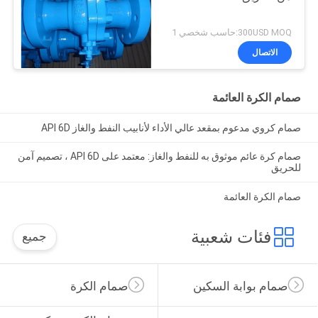
300USD MOQ:حاسب شخصي 1
الاتصال
صمام الكرة العائمة
صمام كروي مدعوم بمقعد عالي الأداء لأنابيب النفط والغاز API 6D
صمام كرة عائم موثوق به للنفط والغاز: معتمد على API 6D ، تصميم آمن
للحريق
صمام الكرة العائمة
فئات شعبية
جميع
صمام بوابة السكين
صمام الكرة