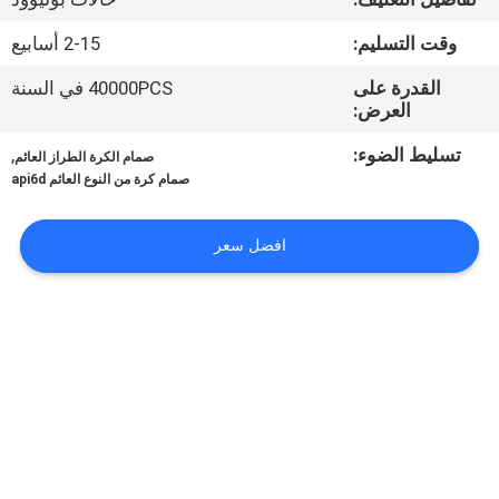
الجودة
وقت التسليم:
2-15 أسابيع
اتصل
القدرة على
40000PCS في السنة
العرض:
بنا
تسليط الضوء:
,
صمام الكرة الطراز العائم
صمام كرة من النوع العائم api6d
أخبار
افضل سعر
اطلب
اقتباس
خريطة
الموقع
PRIVACY