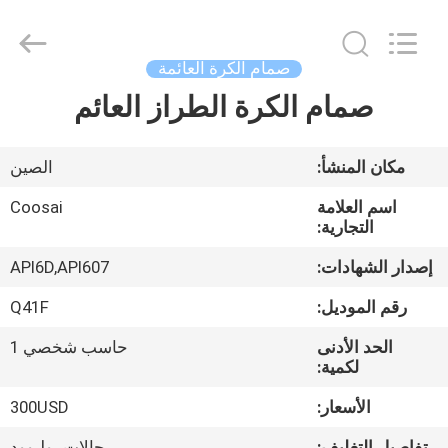
COOSAI
valve
group.
All
Rights
صمام الكرة العائمة
Reserved.
صمام الكرة الطراز العائم
المنزل
المنتجات
مكان المنشأ:
الصين
اسم العلامة
Coosai
حولنا
التجارية:
إصدار الشهادات:
API6D,API607
جولة
رقم الموديل:
Q41F
في
الحد الأدنى
حاسب شخصي 1
المصنع
لكمية:
الأسعار:
300USD
مراقبة
تفاصيل التغليف:
حالات بوليوود