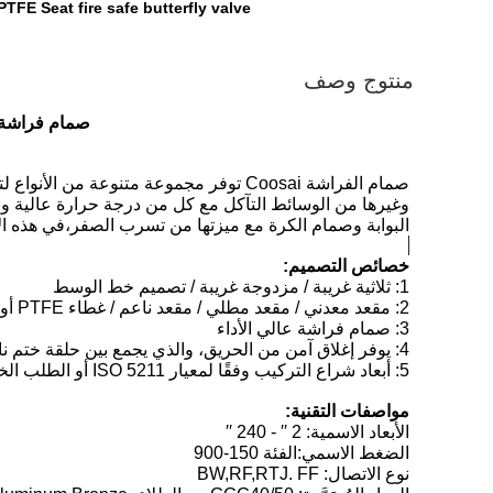
PTFE Seat fire safe butterfly valve
منتوج وصف
صمام فراشة م
وغيرها من الوسائط التآكل مع كل من درجة حرارة عالية و
البوابة وصمام الكرة مع ميزتها من تسرب الصفر،في هذه الأ
خصائص التصميم:
1: ثلاثية غريبة / مزدوجة غريبة / تصميم خط الوسط
2: مقعد معدني / مقعد مطلي / مقعد ناعم / غطاء PTFE أو EPDM
3: صمام فراشة عالي الأداء
4: يوفر إغلاق آمن من الحريق، والذي يجمع بين حلقة ختم ناعمة وحلقة ختم معدنية
5: أبعاد شراع التركيب وفقًا لمعيار ISO 5211 أو الطلب الخاص للعميل.
مواصفات التقنية:
الأبعاد الاسمية: 2 ′′ - 240 ′′
الضغط الاسمي:الفئة 150-900
نوع الاتصال: BW,RF,RTJ. FF