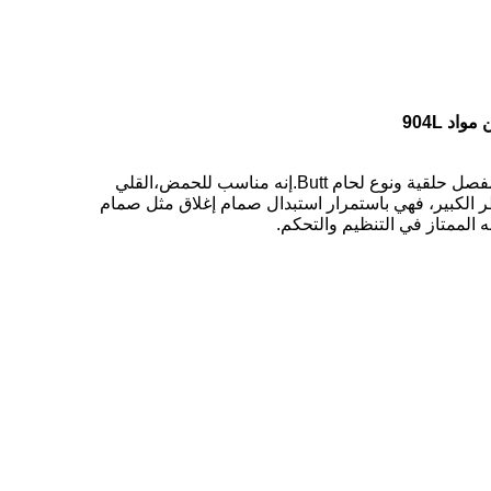
د 904L
صمام الفراشة Coosai توفر مجموعة متنوعة من الأنواع لتلبية الأبعاد المختلفة وجها لوجه.مثل نوع الوافر،نوع لوغ،نوع فالنج.نوع مفصل حلقية ونوع لحام Butt.إنه مناسب للحمض،القلي
 الكبير، فهي باستمرار استبدال صمام إغلاق مثل صمام
 الممتاز في التنظيم والتحكم.