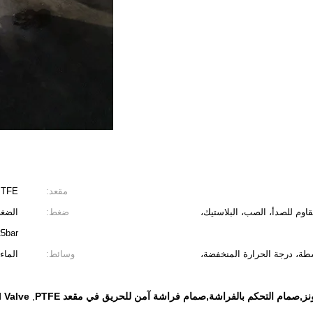
مقعد:
PTFE
مقاوم للصدأ، الصب، البلاستيك،
ضغط:
5bar)
سطة، درجة الحرارة المنخفضة،
وسائط:
الماء
نز,صمام التحكم بالفراشة,صمام فراشة آمن للحريق في مقعد PTFE
l Valve
,