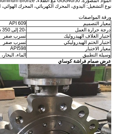
المواد المُصَوَّرة: GGG40/50 مع الطلاء، SS، DSS، CS، LTCS، Inconel ، Monel، Steel Alloy، Aluminum Bronze
نوع التشغيل: اليدوي، المحرك الكهربائي، المحرك الهوائي، 
ورقة المواصفات
API 609
معيار التصميم
درجة حرارة العمل
-20 إلى 350 درجة مئوية
اختبار الغلاف الهيدروليك
تسرب صفر
اختبار الختم الهيدروليكي
تسرب صفر
API598
معيار الاختبار
وسيلة التطبيق
الماء، البخار، 
عرض صمام فراشة كوساي