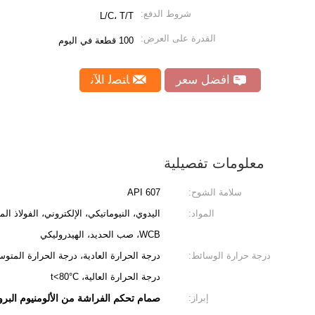
شروط الدفع:
L/C، T/T
القدرة على العرض:
100 قطعة في اليوم
افضل سعر
ﺎﺘﺼﻟ ﺍﻶﻧ
معلومات تفصيلية
سلامة الشوح:
API 607
المواد:
اليدوي، النيوماتيكي، الإلكتروني، الفولاذ ال
WCB، صب الحديد، الهيدروليكي
درجة حرارة الوسائط:
درجة الحرارة العادية، درجة الحرارة المتو
درجة الحرارة العالية، t<80°C
إبراز:
صمام تحكم الفراشة من الألومنيوم البرو