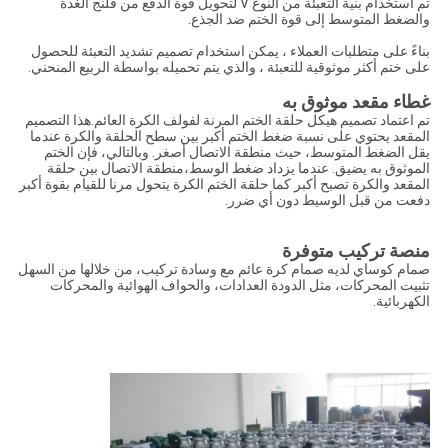
تم استخدام بنية التعبئة من النوع V لتحويل قوة الدفع من فلنج الغدة
والضغط المتوسط إلى قوة الختم ضد الجذع.
بناءً على متطلبات العملاء ، يمكن استخدام تصميم تشديد التعبئة للحصول
على ختم أكثر موثوقية للتعبئة ، والذي يتم تحميله بواسطة الربيع المنحني.
غطاء مقعد موثوق به
تم اعتماد تصميم هيكل حلقة الختم المرنة لفولف الكرة العائم.هذا التصميم
المقعد يحتوي على نسبة ضغط الختم أكبر بين سطح الحلقة والكرة عندما
يقل الضغط المتوسط، حيث منطقة الاتصال أصغر. وبالتالي، فإن الختم
الموثوق به يضيق. عندما يزداد ضغط الوسط،منطقة الاتصال بين حلقة
المقعد والكرة تصبح أكبر كما حلقة الختم الكرة يتحول مرنا للقيام بقوة أكبر
دفعت من قبل الوسيط دون أي ضرر.
منصة تركيب متوفرة
صمام كوساي لديه صمام كرة عائم مع وسادة تركيب، من خلالها من السهل
تثبيت المحركات، مثل الدودة العدادات، والحواف الهوائية والمحركات
الكهربائية.