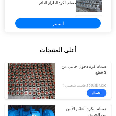
صمام الكرة الطراز العائم
استمر
أعلى المنتجات
صمام كرة دخول جانبي من
3 قطع
300USD MOQ:حاسب شخصي 1
الاتصال
صمام الكرة العائم الآمن
من الحريق