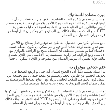
BS6755.
ميزة مضادة للستاتيك
تم تحسين تصميم شفرة التعبئة التقليدية لتكون من بنية قطعتين ، أي ،
كونها لوحة شفرة التعبئة ومتابع ، وهذا الأخير يلامس لوحة شفرة مع سطح
كروي.وبالتالي يبقى المتابع عمودي دائما، وملصوقة داخليا مع شجيرة
PTFE لمنع العبث ضد والاحتكاك بين الجذع، والتي يمكن أن تقلل أيضا من
عزم دوران التشغيل من الصمام.
لمنع صمام الكرة من التشغيل الخاطئ، تم توفير قفل مفتاح مع 90 من
مفتوحة ومغلقة لوحة تحديد المواقع، والتي يمكن أن تكون مقفلة حسب
الاقتضاء.كما تم تصميم مسطحة أن الصمام يفتح مع الرافعة بالتوازي مع
الأنابيب، ومع الرافعة في زاوية مستقيمة إلى الأنابيب، يتم إغلاق الصمام.
لذلك، فإنه يضمن أن مؤشر الصمام من مفتوحة وإغلاق لا يمكن أن خطأ.
ختم جذعي موثوق به
تم اعتماد تصميم دليل أدناه للجذع لضمان أنه حتى لو ارتفع الضغط في
تجويف الجسم عن طريق الخطأ وتصميم مع مقعد خلفي ، يتم تجميعه من
أسفل.قوة الختم ضد المقعد الخلفي يزداد مع ارتفاع الضغط المتوسطلذلك
يمكن ضمان الختم الموثوق به للجذع تحت ضغط متوسط متغير.
تم تحسين تصميم شاشة التعبئة التقليدية لتكون بنية من قطعتين، أي، كونها
كغدة شاشة و غدة، وهذا الأخير يلامس شاشة الغدة مع سطح كروي.الغدة
تبقى عمودية دائماً، ومغطى داخلياً بشجرة PTFE لمنع التوتر ضد والاحتكاك
بين الجذع ، والذي يمكن أن يقلل أيضًا من عزم دوران تشغيل الصمام.