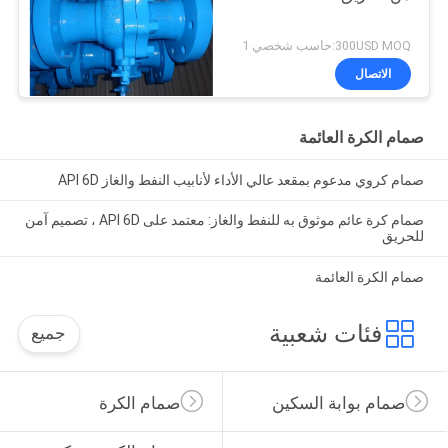
300USD MOQ:حاسب شخصي 1
الاتصال
صمام الكرة العائمة
صمام كروي مدعوم بمقعد عالي الأداء لأنابيب النفط والغاز API 6D
صمام كرة عائم موثوق به للنفط والغاز: معتمد على API 6D ، تصميم آمن
للحريق
صمام الكرة العائمة
فئات شعبية
جميع
صمام بوابة السكين
صمام الكرة