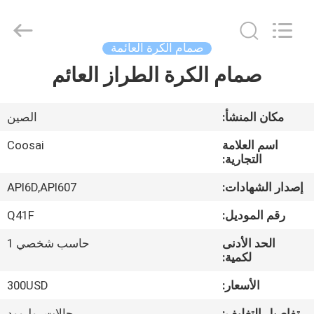
COOSAI
valve
group.
All
Rights
صمام الكرة العائمة
Reserved.
صمام الكرة الطراز العائم
المنزل
المنتجات
مكان المنشأ:
الصين
اسم العلامة
Coosai
حولنا
التجارية:
إصدار الشهادات:
API6D,API607
جولة
رقم الموديل:
Q41F
في
الحد الأدنى
حاسب شخصي 1
المصنع
لكمية:
الأسعار:
300USD
مراقبة
تفاصيل التغليف:
حالات بوليوود