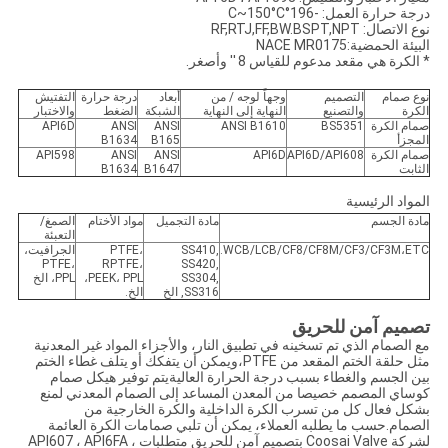
درجة حرارة العمل: -196°C~150°C
نوع الاتصال: RF,RTJ,FF,BW.BSPT,NPT
البيئة الحمضية:NACE MR0175
* الكرة هي مقعد مدعوم للقياس 8 ′′ وأصغر.
نوع صمام
التصميم
وجهاً لوجه / من
أبعاد
درجة حرارة
التفتيش
الكرة
والتصنيع
النهاية إلى النهاية
الشبكة
الضغط
والاختبار
صمام الكرة
BS5351
ANSI B1610
ANSI
ANSI
API6D
المجزأ
B165
B1634
صمام الكرة
API6D/API608
API6D
ANSI
ANSI
API598
الثابت
B1647
B1634
المواد الرئيسية
مادة الجسم
مادة التجميل
مواد الأختام
الصمغ/
التعبئة
WCB/LCB/CF8/CF8M/CF3/CF3M،ETC.
SS410,
PTFE،
الجرافيت،
PTFE،
RPTFE،
SS420,
SS304,
PEEK، PPL،
PPL، الخ
SS316, الخ
الخ.
تصميم آمن للحريق
مع الصمام الذي تم تسخينه في تطبيق النار، والأجزاء المواد غير المعدنية
مثل حلقة الختم المقعد من PTFE،ويمكن أن يتفكك أو يتلف غطاء الختم
بين الجسم والغطاء بسبب درجة الحرارة العاليةيتم توفير هيكل صمام
كوساي المصمم خصيصا من المعدن المساعد إلى الصمام المعدني لمنع
بشكل فعال كل من تسرب الكرة الداخلية والكرة الخارجية من
الصمام.حسب ما يطلبه العملاء، يمكن أن تلبي صمامات الكرة العائمة
لشركة Coosai Valve بتصميم آمن للحريق متطلبات API607 ، API6FA ،