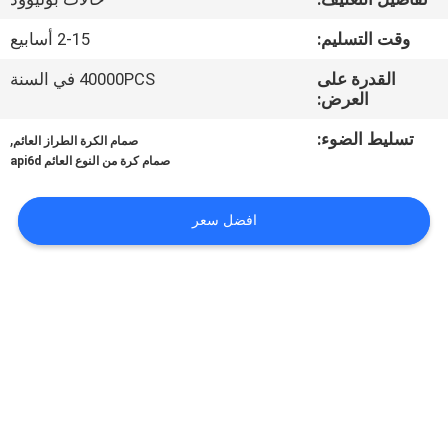
الجودة
وقت التسليم:
2-15 أسابيع
اتصل
القدرة على
40000PCS في السنة
العرض:
بنا
تسليط الضوء:
,
صمام الكرة الطراز العائم
صمام كرة من النوع العائم api6d
أخبار
افضل سعر
اطلب
اقتباس
خريطة
الموقع
PRIVACY