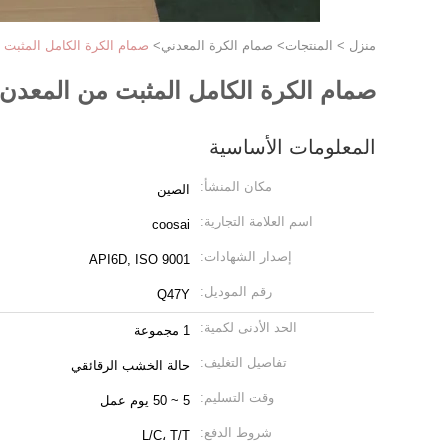
منزل
>
المنتجات
>
صمام الكرة المعدني
>
صمام الكرة الكامل المثبت 
صمام الكرة الكامل المثبت من المعدن 
المعلومات الأساسية
مكان المنشأ:
الصين
اسم العلامة التجارية:
coosai
إصدار الشهادات:
API6D, ISO 9001
رقم الموديل:
Q47Y
الحد الأدنى لكمية:
1 مجموعة
تفاصيل التغليف:
حالة الخشب الرقائقي
وقت التسليم:
5 ~ 50 يوم عمل
شروط الدفع:
L/C، T/T