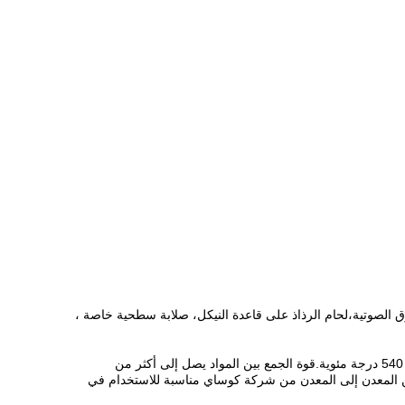
 الصوتية،لحام الرذاذ على قاعدة النيكل، صلابة سطحية خاصة ،
قد تصل صلابة سطح الكرة والمقعد بشكل عام إلى أكثر من HRC6O ، يصل الحد الأقصى إلى HRC74 ، ودرجة حرارة تطبيق المادة قد تصل إلى 540 درجة مئوية.قوة الجمع بين المواد يصل إلى أكثر من
ة من المعدن إلى المعدن من شركة كوساي مناسبة للاستخدام في