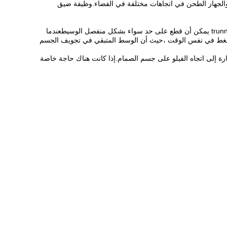
الجهاز الطحن في اتجاهات مختلفة في الفضاء.وظيفة ضيق
صمام الكرة المختوم من المعدن إلى المعدن من كوساي هو في العادة هيكل الختم الأماميمقعدين من المعدن إلى المعدن مغلقة صمام الكرة trunnion يمكن أن قطع على حد سواء بشكل منفصل الوسيطعندما
الضغط في نفس الوقت ،حيث أن الوسط المتبقي في تجويف الجسم
 الاتجاه الواحد. يتم الإشارة إلى اتجاه الفيلو على جسم الصمام.إذا كانت هناك حاجة خاصة