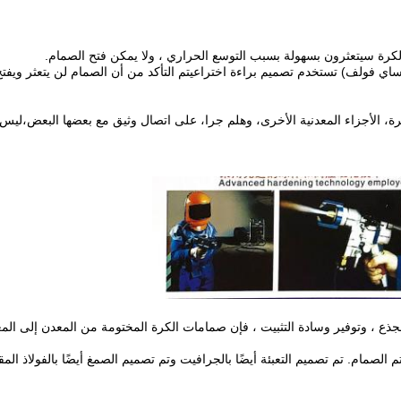
كرة سيتعثرون بسهولة بسبب التوسع الحراري ، ولا يمكن فتح الصمام.
فولف) تستخدم تصميم براءة اختراعيتم التأكد من أن الصمام لن يتعثر ويفتح 
، الأجزاء المعدنية الأخرى، وهلم جرا، على اتصال وثيق مع بعضها البعض،ليس 
سادة التثبيت ، فإن صمامات الكرة المختومة من المعدن إلى المعدن المصنعة من Coosai تمتلك المي
الصمام. تم تصميم التعبئة أيضًا بالجرافيت وتم تصميم الصمغ أيضًا بالفولاذ ال