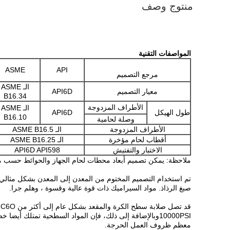
منتوج وصف
المواصفات التقنية
ASME
API
مرجع التصميم
الـ ASME
معيار التصميم
API6D
B16.34
الأطراف المزدوجة
الـ ASME
طول الهيكل
API6D
B16.10
وصلة لحامية
الأطراف المزدوجة
الـ ASME B16.5
أقطاب لحام مؤخرة
الـ ASME B16.25
الاختبار والتفتيش
API6D API598
ملاحظة: يمكن تصميم أبعاد محطات لحام الجهاز والحوائط حسب مت
تم استخدام التصميم المختوم من المعدن إلى المعدن بشكل مثالي ل
صبغ الرذاذ. مواد السيراميك ذات قوة عالية وقسوة ، وهلم جرا.
10000PSIوبالإضافة إلى ذلك، فإن المواد السطحية تمتل
معظم ظروف العمل الحرجة.