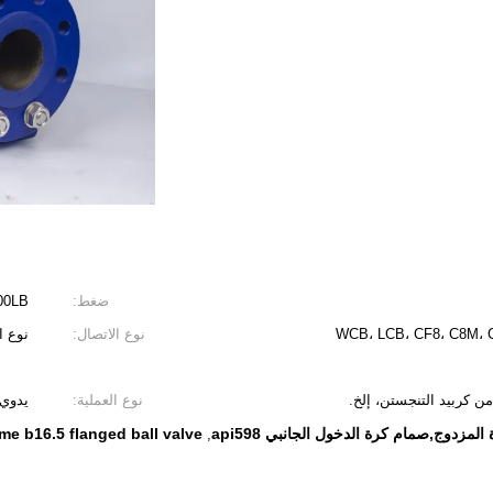
ضغط:
500LB
WCB، LCB، CF8، C8M، C
نوع الاتصال:
نوع اللحاء (( ETC
 كربيد التنجستن، إلخ.
نوع العملية:
يدوي 
me b16.5 flanged ball valve
,