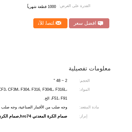
القدرة على العرض:
1000 قطعة شهرياً
افضل سعر
ﺎﺘﺼﻟ ﺍﻶﻧ
معلومات تفصيلية
الحجم:
2 ~ 48 "
المواد:
F3، CF3M، F304، F316, F304L، F316L،
F51، F91، الخ.
مادة المقعد:
وجه صلب من الأقمار الصناعية، وجه صلب من
إبراز:
صمام الكرة المعدني hrc74,صمام الكرة المزدوج,صمام كرة الدخول الجانبي api598