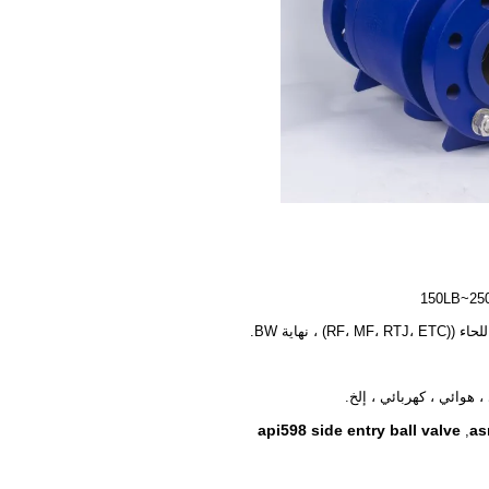
150LB~2
RF، MF، RTJ،) ، نهاية BW.
، هوائي ، كهربائي ، إلخ.
api598 side entry ball valve
as
,