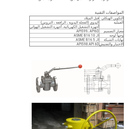
المواصفات التقنية
التكوين الهيكلي
قبل الميلاد
العملية
اليدوي (العجلة اليدوية ، الرافعة ، التروس)
أجهزة التشغيل الكهربائية، أجهزة التشغيل الهوائي
معيار التصميم
API599، API6D
وجهاً لوجه
الـ ASME B16.10
نهايات الشبكة
الـ ASME B16.5
الاختبار والتفتيش
API598.API 6D