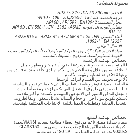
مجموعة المنتجات:
الحجم: NPS 2~ 32~ ، DN 50-800mm
درجة الضغط: فئة 150 - 2500 لبنات ، PN 10 ~ 400
معيار التصميم: API 6D ، API 599 ، EN13942
مقياس الوجه إلى الوجه: API 6D ، EN 558-1 ، EN 12982 ، ASME
B16.10.
أبعاد الاتصال: ASME B16.5 ، ASME B16.47،ASM B 16.25 ، EN
1092-1 ، EN 12627.
الاتصال النهائي:
مواد الجسم: فولاذ الكربون ، الفولاذ المقاوم للصدأ ، الفولاذ المسبوب ،
الفولاذ المقاوم للصدأ المزدوج ، السبائك الخاصة.
الخصائص الهيكلية الرئيسية
1المنتج لديه بنية معقولة، وسرعة الختم، أداء ممتاز ومظهر جميل.
2.إغلاقه يتم من خلال وجه الختم حول الأكمام. لدي حافة معدنية فريدة من
نوعها 360 درجة لحماية وتثبيت الأكمام.
3لا يوجد تجويف في الصمام لتراكم الوسيط.
4الحافة المعدنية توفر وظيفة التنظيف الذاتي عندما يتم تدوير الشاشة،
قابلة للتطبيق في ظروف التشغيل التي تكون لزجة ومحتملة للتلوث.
5.تجعل التدفق المميز في الاتجاهين التثبيت والاستخدام أكثر ملاءمة.
6يمكن تكوين مواد أجزاء وأحجام الشباك بشكل معقول وفقاً لظروف
التشغيل الفعلية ومتطلبات العميل.لتلبية الاحتياجات المختلفة للهندسة.
الخصائص الهيكلية للمنتج
صمام سدادة مغلق ناعم من نوع الغطاء مطابقة لمعايير ANSIالأسمدة
الكيميائية، صناعة الكهرباء الخ تحت ضغط اسمي من CLASS150-
900LBS ودرجة حرارة العمل من -29-180 درجة مئوية.