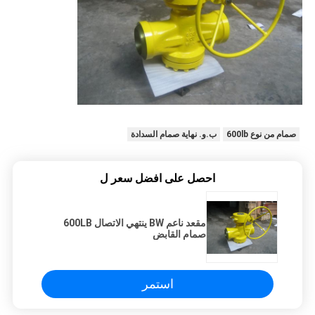
صمام من نوع 600lb
ب.و. نهاية صمام السدادة
احصل على افضل سعر ل
مقعد ناعم BW ينتهي الاتصال 600LB
صمام القابض
استمر