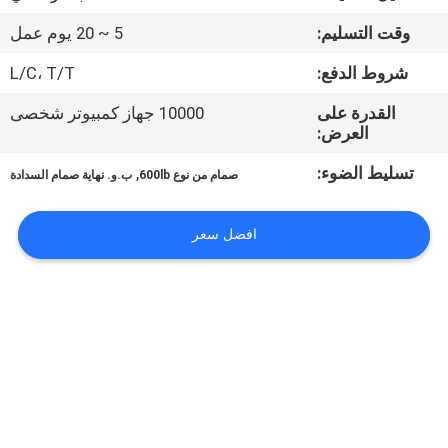
الجودة
وقت التسليم:
5 ~ 20 يوم عمل
اتصل
شروط الدفع:
L/C، T/T
بنا
القدرة على
10000 جهاز كمبيوتر شخصى
العرض:
أخبار
تسليط الضوء:
,
صمام من نوع 600lb
ب.و. نهاية صمام السدادة
اطلب
افضل سعر
اقتباس
خريطة
الموقع
PRIVACY