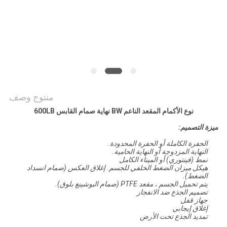
POLICY
منتوج وصف
نوع الأكمام المقعد الناعم BW نهاية صمام القابس 600LB
ميزة التصميم:
الحفرة الكاملة أو الحفرة المحدودة.
النهاية المزدوجة أو النهاية الحامية.
نمط (فينتوري) أو الميناء الكامل
هيكل ميزان الضغط الخلفي للجسم. إغلاق العكس (صمام انسداد
الضغط).
يتم تحميل الجسم ، مقعد PTFE (صمام البوشينغ بلوق).
تصميم الجذع ضد الانفجار
جهاز قفل
إغلاق إيجابي
تمديد الجذع تحت الأرض