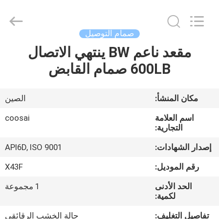
COOSAI
valve
group.
All
Rights
صمام التوصيل
Reserved.
مقعد ناعم BW ينتهي الاتصال
المنزل
600LB صمام القابض
المنتجات
مكان المنشأ:
الصين
حولنا
اسم العلامة
coosai
التجارية:
جولة
إصدار الشهادات:
API6D, ISO 9001
في
رقم الموديل:
X43F
المصنع
الحد الأدنى
1 مجموعة
لكمية:
مراقبة
تفاصيل التغليف:
حالة الخشب الرقائقي