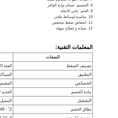
التصميم: صمام بوابة الوافر
الختم: ثنائي الاتجاه
مناسبة لوسائط طحن
انخفاض ضغط منخفض
صيانة و إصلاح سهلة
المعلمات التقنية:
الصفات
تصنيف الضغط
الفئة 150 - الفئة 300
التطبيق
السباكة
الخصائص
المقبس 
مادة الجسم
الحديد ا
التشغيل
التمثيل
نطاق الحجم
2" - 48"
بعد وجها لوجه
الـ ASME B16.10