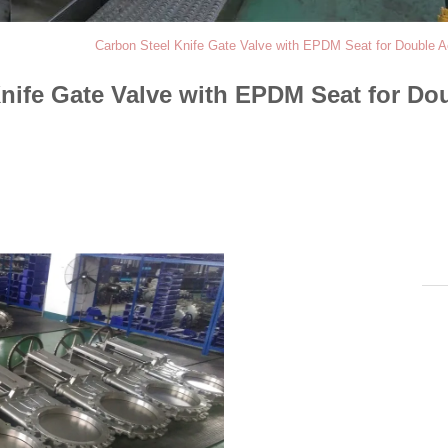
Carbon Steel Knife Gate Valve with EPDM Seat for Double A
nife Gate Valve with EPDM Seat for Do