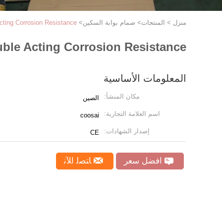
منزل
>
المنتجات
>
صمام بوابة السكين
>
cting Corrosion Resistance
uble Acting Corrosion Resistance
المعلومات الأساسية
مكان المنشأ:
الصين
اسم العلامة التجارية:
coosai
إصدار الشهادات:
CE
افضل سعر
ﺎﺘﺼﻟ ﺍﻶﻧ