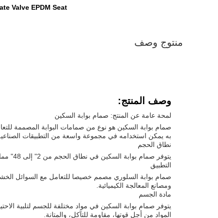
Gate Valve EPDM Seat
منتوج وصف
وصف المنتج:
لمحة عامة عن المنتج: صمام بوابة السكين
صمام بوابة السكين هو نوع من صمامات البوابة المصممة للتعامل
به يمكن استخدامه في مجموعة واسعة من التطبيقات الصناعية
نطاق الحجم
يتوفر صمام بوابة السكين في نطاق الحجم من 2" إلى 48" مما يجعله مناسبًا لأحجام أنابيب ومعدلات تدفق مختلفة.
التطبيق
صمام بوابة السلوري مصمم خصيصا للتعامل مع السوائل الخشن
ومصانع المعالجة الكيميائية.
مادة الجسم
يتوفر صمام بوابة السكين في مواد مختلفة للجسم لتلبية الاحتياج
المواد من أجل قوتها، مقاومة للتآكل، والمتانة.