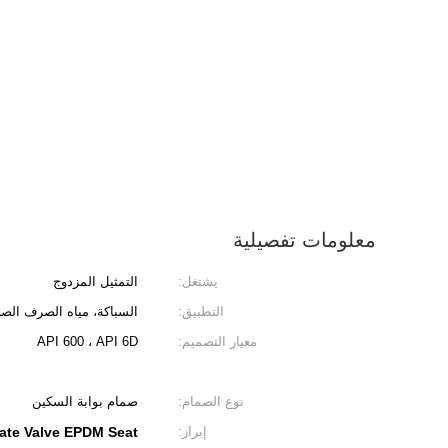
معلومات تفصيلية
يشتغل:
التمثيل المزدوج
التطبيق:
السباكة، مياه الصرف الصح
معيار التصميم:
API 600 ، API 6D
نوع الصمام:
صمام بوابة السكين
إبراز:
Gate Valve EPDM Seat