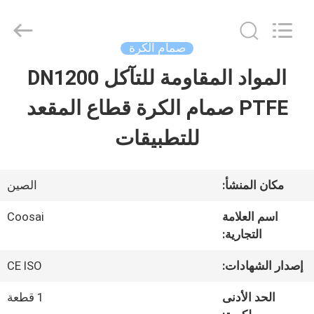
2026
COOSAI
valve
group.
صمام الكرة
All
Rights
المواد المقاومة للتآكل DN1200
المنزل
Reserved.
PTFE صمام الكرة قطاع المقعد
المنتجات
للتطبيقات
حولنا
مكان المنشأ:
الصين
اسم العلامة
Coosai
جولة
التجارية:
في
إصدار الشهادات:
CE ISO
المصنع
الحد الأدنى
1 قطعة