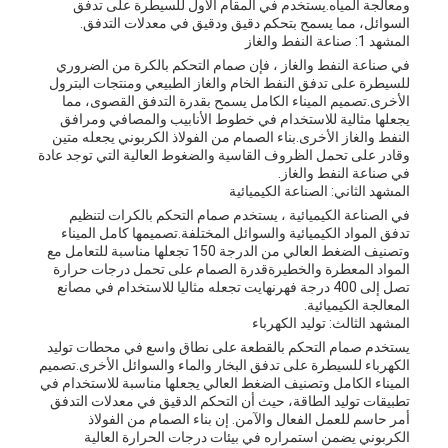
ومعالجة المياه.يستخدم في المقام الأول للسيطرة على تدفق
السوائل، مما يسمح بتحكم دقيق ودقيق في معدلات التدفق.
المشهد 1: صناعة النفط والغاز
في صناعة النفط والغاز ، فإن صمام التحكم بالكرة من الضروري
للسيطرة على تدفق النفط الخام والغاز الطبيعي ومنتجات البترول
الأخرى.تصميم الميناء الكامل يسمح بقدرة التدفق القصوى، مما
يجعلها مثالية للاستخدام في خطوط الأنابيب والمصافي ومرافق
النفط والغاز الأخرى.بناء الصمام من الفولاذ الكربوني يجعله متين
وقادر على تحمل الظروف القاسية والضغوط العالية التي توجد عادة
في صناعة النفط والغاز.
المشهد الثاني: الصناعة الكيميائية
في الصناعة الكيميائية ، يستخدم صمام التحكم بالكرات لتنظيم
تدفق المواد الكيميائية والسوائل المختلفة.تصميمها كامل الميناء
وتصنيف الضغط العالي من الدرجة 150 تجعلها مناسبة للتعامل مع
المواد المعطرة والخطيرةقدرة الصمام على تحمل درجات حرارة
تصل إلى 400 درجة فهرنهايت تجعله مثاليا للاستخدام في مصانع
المعالجة الكيميائية.
المشهد الثالث: توليد الكهرباء
يستخدم صمام التحكم بالقطعة على نطاق واسع في محطات توليد
الكهرباء للسيطرة على تدفق البخار والماء والسوائل الأخرى.تصميم
الميناء الكامل وتصنيف الضغط العالي يجعلها مناسبة للاستخدام في
تطبيقات توليد الطاقة، حيث أن التحكم الدقيق في معدلات التدفق
أمر حاسم للعمل الفعال والآمن. إن بناء الصمام من الفولاذ
الكربوني يضمن استمراره في بيئات درجات الحرارة العالية