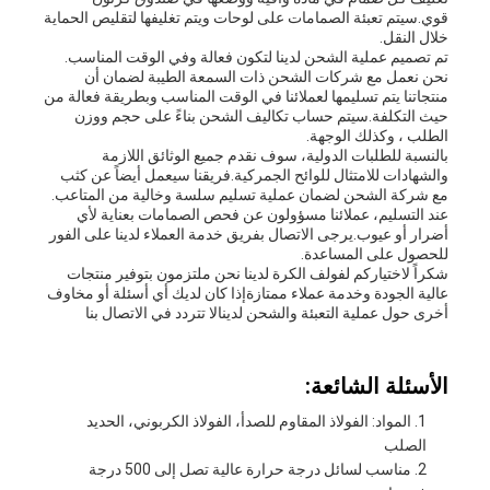
قوي.سيتم تعبئة الصمامات على لوحات ويتم تغليفها لتقليص الحماية
خلال النقل.
تم تصميم عملية الشحن لدينا لتكون فعالة وفي الوقت المناسب.
نحن نعمل مع شركات الشحن ذات السمعة الطيبة لضمان أن
منتجاتنا يتم تسليمها لعملائنا في الوقت المناسب وبطريقة فعالة من
حيث التكلفة.سيتم حساب تكاليف الشحن بناءً على حجم ووزن
الطلب ، وكذلك الوجهة.
بالنسبة للطلبات الدولية، سوف نقدم جميع الوثائق اللازمة
والشهادات للامتثال للوائح الجمركية.فريقنا سيعمل أيضاً عن كثب
مع شركة الشحن لضمان عملية تسليم سلسة وخالية من المتاعب.
عند التسليم، عملائنا مسؤولون عن فحص الصمامات بعناية لأي
أضرار أو عيوب.يرجى الاتصال بفريق خدمة العملاء لدينا على الفور
للحصول على المساعدة.
شكراً لاختياركم لفولف الكرة لدينا نحن ملتزمون بتوفير منتجات
عالية الجودة وخدمة عملاء ممتازةإذا كان لديك أي أسئلة أو مخاوف
أخرى حول عملية التعبئة والشحن لدينالا تتردد في الاتصال بنا
الأسئلة الشائعة:
المواد: الفولاذ المقاوم للصدأ، الفولاذ الكربوني، الحديد
الصلب
مناسب لسائل درجة حرارة عالية تصل إلى 500 درجة