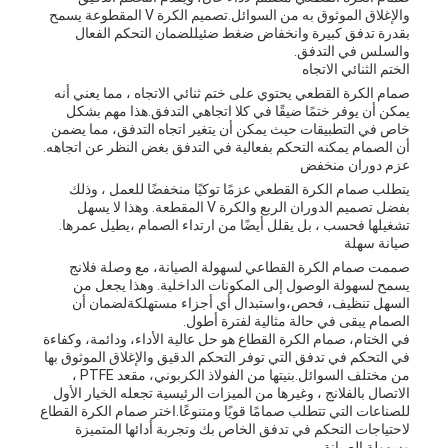
والإغلاق الموثوق به من السوائل.تصميم الكرة V المقطوعة يسمح
بقدرة تدفق كبيرة وانخفاض ضغط ضئيللضمان التحكم الفعال
والسلس في التدفق.
الختم الثنائي الاتجاه
صمام الكرة القطعي يحتوي على ختم ثنائي الاتجاه ، مما يعني أنه
يمكن أن يوفر ختمًا ضيقًا في كلا اتجاهي التدفق.هذا مهم بشكل
خاص في التطبيقات حيث يمكن أن يتغير اتجاه التدفق، مما يضمن
أن الصمام يمكنه التحكم بفعالية في التدفق بغض النظر عن اتجاهه.
عزم دوران منخفض
يتطلب صمام الكرة القطعي عزمًا توكيًا منخفضًا للعمل ، وذلك
بفضل تصميم الدوران الربع والكرة V المقطعة. وهذا لا يسهل
تشغيلها فحسب ، بل يقلل أيضًا من ارتداء الصمام ،يطيل عمرها.
صيانة سهلة
صممت صمام الكرة القطاعي لسهولة الصيانة، مع وصلة فلانج
يسمح لسهولة الوصول إلى المكونات الداخلية. وهذا يجعل من
السهل تنظيف، فحص،واستبدال أي أجزاء مستهلكةلضمان أن
الصمام يبقى في حالة مثالية لفترة أطول.
في الختام، صمام الكرة القطاع هو حل عالية الأداء، ودائمة، وكفاءة
في التحكم في تدفق التي توفر التحكم الدقيق والإغلاق الموثوق بها
من مختلف السوائل.بنيتها من الفولاذ الكربوني، مقعد PTFE ،
الاتصال بالفلانج ، وغيرها من الميزات الرئيسية تجعله الخيار الأول
للصناعات التي تتطلب صمامًا قويًا ومتنوعًا.اختر صمام الكرة القطاع
لاحتياجات التحكم في تدفق الخاص بك وتجربة أدائها المتميزة
وسهولة الصيانة.