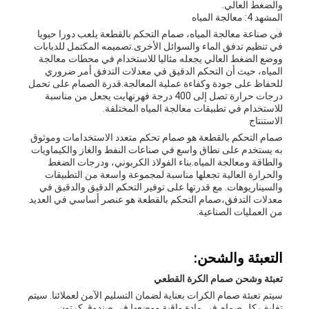
والضغط العالي.
المشهد 4: معالجة المياه
في صناعة معالجة المياه، صمام التحكم بالقطعة يلعب دورا حيويا
في تنظيم تدفق الماء والسوائل الأخرى.تصميمه المكتمل للدبابات
ووضع الضغط العالي يجعله مثاليا للاستخدام في محطات معالجة
المياه، حيث أن التحكم الدقيق في معدلات التدفق أمر ضروري
للحفاظ على جودة وكفاءة عملية المعالجة.قدرة الصمام على تحمل
درجات حرارة تصل إلى 400 درجة فهرنهايت يجعل من مناسبة
للاستخدام في تطبيقات معالجة المياه المختلفة.
الاستنتاج
صمام التحكم بالقطعة هو صمام تحكم متعدد الاستخدامات وموثوق
به يستخدم على نطاق واسع في صناعات النفط والغاز والكيماويات
والطاقة ومعالجة المياه.بناء الفولاذ الكربوني، ودرجات الضغط
والحرارة العالية تجعلها مناسبة لمجموعة واسعة من التطبيقات
والسيناريوهات. مع قدرتها على توفير التحكم الدقيق والدقيق في
معدلات التدفق،صمام التحكم بالقطعة هو عنصر أساسي في العديد
من العمليات الصناعية.
التعبئة والشحن:
تعبئة وشحن صمام الكرة القطعي
سيتم تعبئة صمام الكرات بعناية لضمان التسليم الآمن لعملائنا. سيتم
تغليف كل صمام في مادة واقية ووضعها في صندوق كرتون