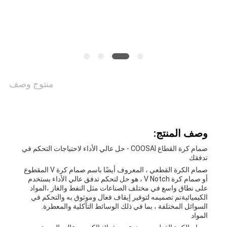
خريطة
الموقع
PRIVACY
POLICY
منتوج وصف
وصف المنتج:
صمام كرة القطاع COOSAI - حل عالي الأداء لاحتياجات التحكم في
تدفقك
صمام الكرة القطعي ، المعروف أيضًا باسم صمام كرة V المقطوع
أو صمام كرة V Notch ، هو حل لتحكم تدفق عالي الأداء يستخدم
على نطاق واسع في مختلف الصناعات مثل النفط والغاز ،المواد
الكيميائيةتم تصميمه لتوفير إيقاف فعال وموثوق به والتحكم في
السوائل المختلفة ، بما في ذلك الوسائط التآكلية والمعطرة.
المواد