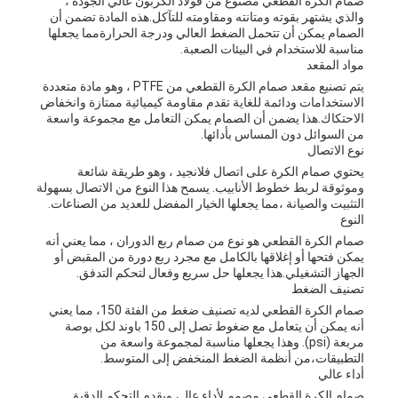
صمام الكرة القطعي مصنوع من فولاذ الكربون عالي الجودة ،
والذي يشتهر بقوته ومتانته ومقاومته للتآكل.هذه المادة تضمن أن
الصمام يمكن أن تتحمل الضغط العالي ودرجة الحرارةمما يجعلها
مناسبة للاستخدام في البيئات الصعبة.
مواد المقعد
يتم تصنيع مقعد صمام الكرة القطعي من PTFE ، وهو مادة متعددة
الاستخدامات ودائمة للغاية تقدم مقاومة كيميائية ممتازة وانخفاض
الاحتكاك.هذا يضمن أن الصمام يمكن التعامل مع مجموعة واسعة
من السوائل دون المساس بأدائها.
نوع الاتصال
يحتوي صمام الكرة على اتصال فلانجيد ، وهو طريقة شائعة
وموثوقة لربط خطوط الأنابيب. يسمح هذا النوع من الاتصال بسهولة
التثبيت والصيانة ،مما يجعلها الخيار المفضل للعديد من الصناعات.
النوع
صمام الكرة القطعي هو نوع من صمام ربع الدوران ، مما يعني أنه
يمكن فتحها أو إغلاقها بالكامل مع مجرد ربع دورة من المقبض أو
الجهاز التشغيلي.هذا يجعلها حل سريع وفعال لتحكم التدفق.
تصنيف الضغط
صمام الكرة القطعي لديه تصنيف ضغط من الفئة 150، مما يعني
أنه يمكن أن يتعامل مع ضغوط تصل إلى 150 باوند لكل بوصة
مربعة (psi). وهذا يجعلها مناسبة لمجموعة واسعة من
التطبيقات،من أنظمة الضغط المنخفض إلى المتوسط.
أداء عالي
صمام الكرة القطعي مصمم لأداء عال، ويقدم التحكم الدقيق