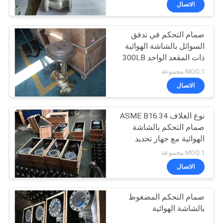
الجودة
الاتصال
صمام التحكم في تدفق
اتصل
السوائل بالشاشة الهوائية
بنا
ذات المقعد الواحد 300LB
MOQ:1 مجموعة
أخبار
الاتصال
نوع الغلاف ASME B16.34
اطلب
صمام التحكم بالشاشة
اقتباس
الهوائية مع جهاز تحديد
الموقع
MOQ:1 مجموعة
خريطة
الاتصال
الموقع
صمام التحكم المضغوط
بالشاشة الهوائية
PRIVACY