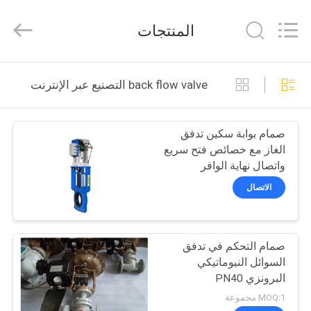
COOSAI
valve
group.
المنتجات
All
Rights
Reserved.
المنزل
back flow valve التصنيع عبر الإنترنت
المنتجات
صمام بوابة سكين تدفق
الغاز مع خصائص فتح سريع
حولنا
واتصال نهاية الوافر
الاتصال
جولة
في
صمام التحكم في تدفق
المصنع
السوائل النيوماتيكي
البرونزي PN40
مراقبة
MOQ:1 مجموعة