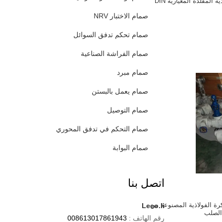
 المقلدة المعيارية DIN
صمام الاختبار NRV
صمام تحكم تدفق السوائل
صمام الفراشة الصناعية
صمام مبرد
صمام يعمل بالبستن
صمام التوصيل
صمام التحكم في تدفق المحوري
صمام البوابة
اتصل بنا
رة الفولاذية المصنوعة من
Leeo.li
لصلب
رقم الهاتف :
008613017861943