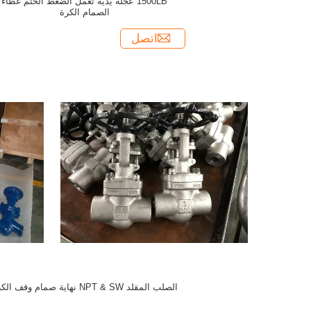
1500LB عجلة يدية تعمل الضغط الختم غطاء
الصمام الكرة
اتصل
الصلب المقلد NPT & SW نهاية صمام وقف الكرة