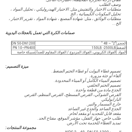
وصف الطلب
متطلبات الاختبار والتفتيش مثل: الاختبار الهيدروليكي ، تحليل المواد ،
تحليل المكونات الكيميائية ، الخ
متطلبات الوثائق ، مثل: شهادة المصنع ، شهادة المواد ، تقرير الاختبار ،
الخ...
صمامات الكرة التي تعمل بالعجلات اليدوية
الحجم:
"2" ~ 48 "
DN 50-DN1200
الضغط
150LB -2500LB
PN 10~PN400
المواد
الفولاذ الكربوني، الفولاذ المزدوج / الفولاذ المقاوم للصدأ،
سبيكة خاصة
ميزة التصميم:
تصميم غطاء البولت أو غطاء الختم الضغط.
ألقاء أو جثة مزورة.
تصميم الميناء الكامل أو الميناء المحدودة.
تصميم الختم الخلفي
الجذع مادة من قطعة واحدة.
القرص الشوكي، القرص المسطح، القرص المنظم، القرص
البارابوليكي
خارج المسمار والنير.
الجذع الصاعد والجذع غير الصاعد
مقعد قابل للتجديد أو مقعد لحام.
طلب خاص: جهاز القفل، مؤشر الموقع، مفتاح الحد.
تمديد الغطاء للخدمة تحت الأرض.
مجموعة المنتجات: