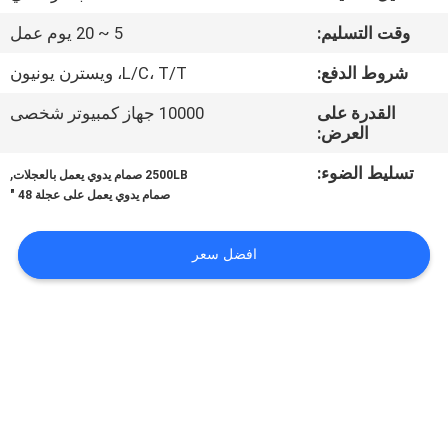
الجودة
وقت التسليم:
5 ~ 20 يوم عمل
اتصل
شروط الدفع:
L/C، T/T، ويسترن يونيون
بنا
القدرة على
10000 جهاز كمبيوتر شخصى
العرض:
أخبار
تسليط الضوء:
,
2500LB صمام يدوي يعمل بالعجلات
صمام يدوي يعمل على عجلة 48 "
اطلب
افضل سعر
اقتباس
خريطة
الموقع
PRIVACY