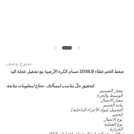
POLICY
منتوج وصف
ضغط الختم غطاء 2500LB صمام الكرة الأرضية مع تشغيل عجلة اليد
لتحقيق حلّ مناسب لمسألتك، نحتاج لمعلومات متابعة.
معيار التصميم
الوسيط والجزء
معيار الاتصال.
مادة الجسم
التجميل (مواد الأجزاء الداخلية).
الحجم
نوع الاتصال
نوع العملية
الحرارة.
نطاق درجة الحرارة المحيطة، اعتبارات التآكل.