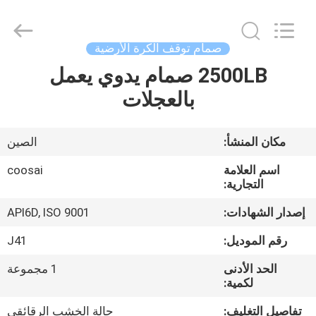
COOSAI
valve
group.
All
Rights
صمام توقف الكرة الأرضية
Reserved.
2500LB صمام يدوي يعمل
المنزل
بالعجلات
المنتجات
مكان المنشأ:
الصين
حولنا
اسم العلامة
coosai
التجارية:
جولة
إصدار الشهادات:
API6D, ISO 9001
في
رقم الموديل:
J41
المصنع
الحد الأدنى
1 مجموعة
لكمية:
مراقبة
تفاصيل التغليف:
حالة الخشب الرقائقي