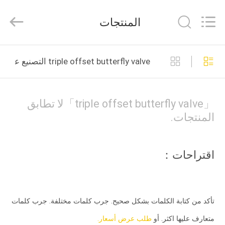
COOSAI
valve
group.
المنتجات
All
Rights
Reserved.
المنزل
triple offset butterfly valve التصنيع عبر الإنترنت
المنتجات
「triple offset butterfly valve」لا تطابق
حولنا
المنتجات.
جولة
اقتراحات：
في
المصنع
تأكد من كتابة الكلمات بشكل صحيح. جرب كلمات مختلفة. جرب كلمات
مراقبة
متعارف عليها اكثر. أو
طلب عرض أسعار.