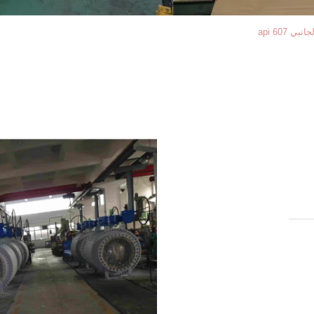
 api 607