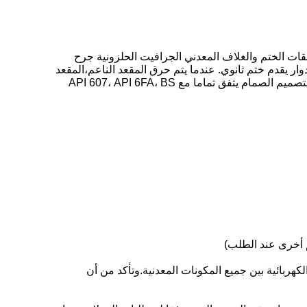
الكرة تضمن 100٪ اجتياز الاختبار آمنة من الحريق. كما صمام كوساي كرة يطبق تصميم مغلقين من خلال O-الحلقات الختم والغلاف المعدني الجرافيت الحلزونية جرح
رجية من غلاف غرافت المعدني الدوار يقدم ختم ثانوي. عندما يتم حرق المقعد الناعم،المقعد
المعدني سوف تشكل تلقائيًا الختم المعدني مع الكرة تحت دفع الربيع الذي سيتحكم بفعالية في التسرب الداخلي والتسرب الخارجيتصميم الصمام يتفق تماما مع API 607، API 6FA، BS
كهربائية بين جميع المكونات المعدنية.وتأكد من أن