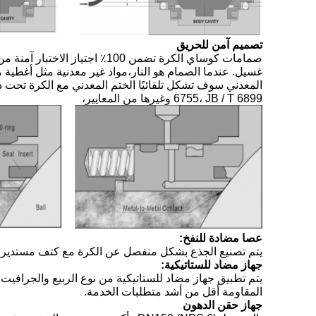
تصميم آمن للحريق
6755، JB / T 6899 وغيرها من المعايير،
عصا مضادة للنفخ:
يتم تصنيع الجذع بشكل منفصل عن الكرة مع كتف مستدير من النوع T متكاملة ، والذي احتفظ به من قبل اللامعة. ((تتوفر تصا
جهاز مضاد للستاتيكية:
يتم تطبيق جهاز مضاد للستاتيكية من نوع الربيع والجرافيت 
المقاومة أقل من أشد متطلبات الخدمة.
جهاز حقن الدهون