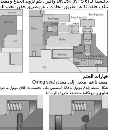
تتلف حلقة O عن طريق الحادث ، عن طريق حقن الختم المغلق لمنع وسائل الإعلام من خلال حلقة مقعد الصمام وتسرب الجذع.
خيارات الختم
مقعد ناعم: معدن إلى معدن O-ring seal
هيكل بسيط إغلاق موثوق به قابل للتطبيق على الجسيمات إغلاق موثوق به عزم د
تطبيق واسع تكلفة منخفضة. ظروف الوسائط