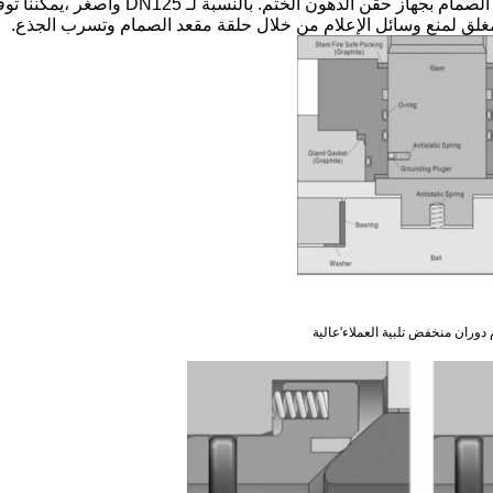
بالنسبة لـ DN150 (NPS 6) وأكبر ، يتم تزويد
وران منخفض تلبية العملاء'عالية