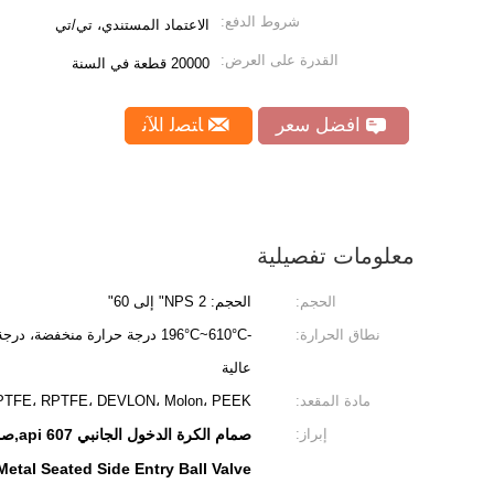
شروط الدفع:
الاعتماد المستندي، تي/تي
القدرة على العرض:
20000 قطعة في السنة
افضل سعر
ﺎﺘﺼﻟ ﺍﻶﻧ
معلومات تفصيلية
الحجم:
الحجم: NPS 2" إلى 60"
نطاق الحرارة:
-196°C~610°C درجة حرارة منخفضة
عالية
مادة المقعد:
PTFE، RPTFE، DEVLON، Molon، PEEK، مقعد معدني
إبراز:
صمام الكرة الدخول الجانبي api 607,صمام كرة دخول جانبي ناعم,صمام كرة دخول جانبية معدنية
Metal Seated Side Entry Ball Valve