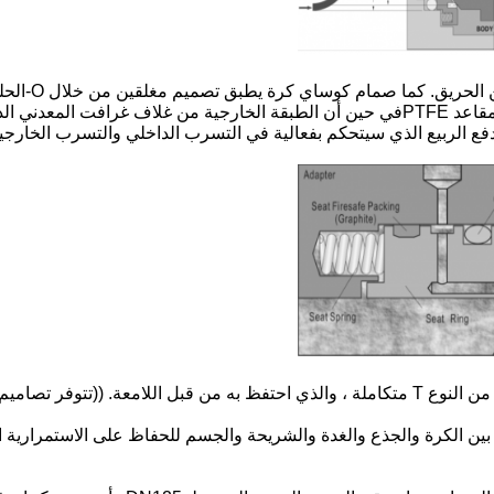
صمامات كوساي 
غسيل. عندما الصمام هو النار،مواد غير معدنية مثل أغطية مقاعد PTFEفي حين أن الطبقة الخا
ميم أخرى عند الطلب)
بين الكرة والجذع والغدة والشريحة والجسم للحفاظ على الاستمرارية ال