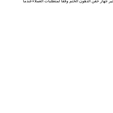
 الجذع ومقعد الصمام بجهاز حقن الدهون الختم. بالنسبة لـ DN125 وأصغر ،يمكننا توفير جهاز حقن الدهون الختم وفقا لمتطلبات العملاءعندما