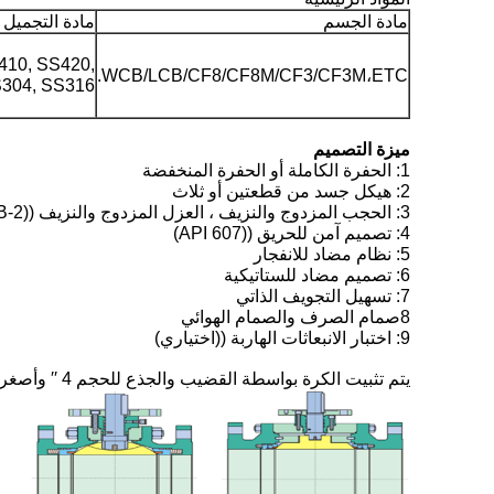
مادة الجسم
مادة التجميل
410, SS420,
WCB/LCB/CF8/CF8M/CF3/CF3M،ETC.
SS304, SS316, 
ميزة التصميم
1: الحفرة الكاملة أو الحفرة المنخفضة
2: هيكل جسد من قطعتين أو ثلاث
3: الحجب المزدوج والنزيف ، العزل المزدوج والنزيف ((DIB-1&DIB-2)
4: تصميم آمن للحريق ((API 607)
5: نظام مضاد للانفجار
6: تصميم مضاد للستاتيكية
7: تسهيل التجويف الذاتي
8صمام الصرف والصمام الهوائي
9: اختبار الانبعاثات الهاربة ((اختياري)
يتم تثبيت الكرة بواسطة القضيب والجذع للحجم 4 ′′ وأصغر. دعم لوحة القضيب للحجم 6 ′′ وأكبر