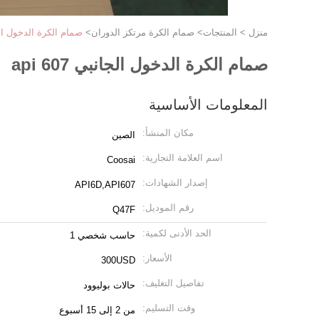
منزل
>
المنتجات
>
صمام الكرة مرتكز الدوران
>
صمام الكرة الدخول الجانبي
صمام الكرة الدخول الجانبي api 607
المعلومات الأساسية
مكان المنشأ:
الصين
اسم العلامة التجارية:
Coosai
إصدار الشهادات:
API6D,API607
رقم الموديل:
Q47F
الحد الأدنى لكمية:
حاسب شخصي 1
الأسعار:
300USD
تفاصيل التغليف:
حالات بوليوود
وقت التسليم:
من 2 إلى 15 أسبوع