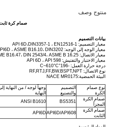
منتوج وصف
صمام كرة ثابت
بيانات التصميم
معيار التصميم: API 6D،DIN3357-1 ، EN12516-1
معيار الوجه إلى الوجه: API6D ، ASME B16.10، DIN3202
معيار الاتصال: ASME B 16.5، ASME B16.47، DIN 2543/4، ASME B 16.25
معيار الاختبار والتفتيش: API 6D ، API 598
درجة حرارة العمل: -196°C~610°C
نوع الاتصال: RF,RTJ,FF,BW.BSPT,NPT
البيئة الحمضية:NACE MR0175
نوع صمام
التصميم
وجهاً لوجه / من النهاية إلى
الكرة
والتصنيع
النهاية
صمام الكرة
ANSI B1610
BS5351
المجزأ
صمام الكرة
API6D
API6D/API608
الثابت
المواد الرئيسية