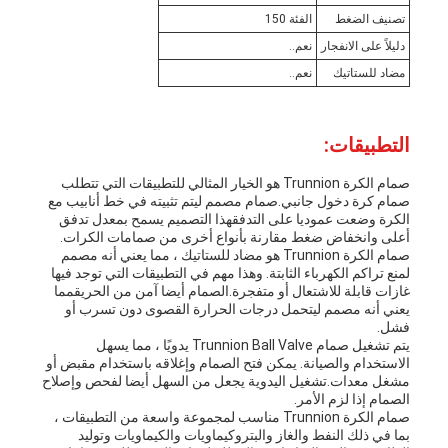
تصنيف الضغط
الفئة 150
دليلاً على الانفجار
نعم..
مضاد للستاتيك
نعم..
التطبيقات:
صمام الكرة Trunnion هو الخيار المثالي للتطبيقات التي تتطلب
صمام كرة دخول جانبي.صمام مصمم ليتم تثبيته في خط أنابيب مع
الكرة وضعت عموديا على التدفقهذا التصميم يسمح بمعدل تدفق
أعلى وانخفاض ضغط مقارنة بأنواع أخرى من صمامات الكرات.
صمام الكرة Trunnion هو مضاد للستاتيك ، مما يعني أنه مصمم
لمنع تراكم الكهرباء الثابتة. وهذا مهم في التطبيقات التي توجد فيها
غازات قابلة للاشتعال أو متفجرة.الصمام أيضا آمن من الحريقمما
يعني أنه مصمم ليتحمل درجات الحرارة القصوى دون تسرب أو
فشل.
يتم تشغيل صمام Trunnion Ball Valve يدويًا ، مما يسهل
الاستخدام والصيانة. يمكن فتح الصمام وإغلاقه باستخدام مقبض أو
مشغل معدات.تشغيل اليدوية يجعل من السهل أيضا لفحص وإصلاح
الصمام إذا لزم الأمر.
صمام الكرة Trunnion مناسب لمجموعة واسعة من التطبيقات ،
بما في ذلك النفط والغاز والبتروكيماويات والكيماويات وتوليد