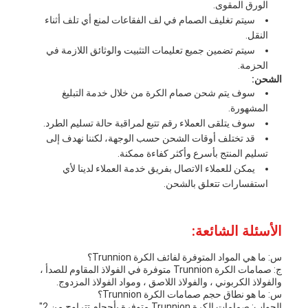
الورق المقوى.
سيتم تغليف الصمام في لف الفقاعات لمنع أي تلف أثناء
النقل.
سيتم تضمين جميع تعليمات التثبيت والوثائق اللازمة في
الحزمة.
الشحن:
سوف يتم شحن صمام الكرة من خلال خدمة التبليغ
المشهورة.
سوف يتلقى العملاء رقم تتبع لمراقبة حالة تسليم الطرد.
قد تختلف أوقات الشحن حسب الوجهة، لكننا نهدف إلى
تسليم المنتج بأسرع وأكثر كفاءة ممكنة.
يمكن للعملاء الاتصال بفريق خدمة العملاء لدينا لأي
استفسارات تتعلق بالشحن.
الأسئلة الشائعة:
س: ما هي المواد المتوفرة لفائف الكرة Trunnion؟
ج: صمامات الكرة Trunnion متوفرة في الفولاذ المقاوم للصدأ ،
والفولاذ الكربوني ، والفولاذ اللاصق ، ومواد الفولاذ المزدوج.
س: ما هو نطاق حجم صمامات الكرة Trunnion؟
الجواب: صمامات الكرة Trunnion متوفرة بأحجام تتراوح من 2"