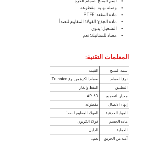
اسم المنتج: صمام الكرة
وصلة نهاية: مقطوعة
مادة المقعد: PTFE
مادة الجذع: الفولاذ المقاوم للصدأ
التشغيل: يدوي
مضاد للستاتيك: نعم
المعلمات التقنية:
سمة المنتج
القيمة
نوع الصمام
صمام الكرة من نوع Trunnion
التطبيق
النفط والغاز
معيار التصميم
API 6D
إنهاء الاتصال
مقطوعة
المواد الجذعية
الفولاذ المقاوم للصدأ
مادة الجسم
فولاذ الكربون
العملية
الدليل
آمنة من الحريق
نعم..