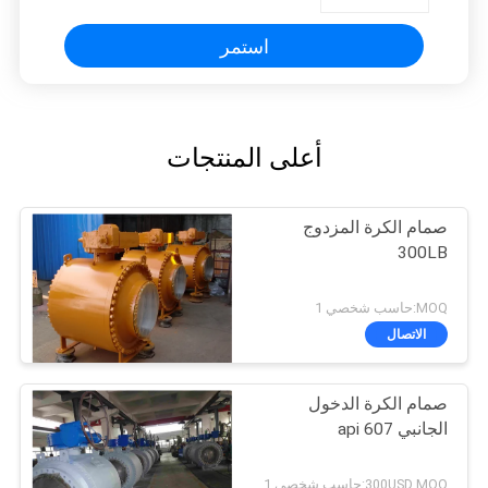
استمر
أعلى المنتجات
صمام الكرة المزدوج
300LB
MOQ:حاسب شخصي 1
الاتصال
صمام الكرة الدخول
الجانبي api 607
300USD MOQ:حاسب شخصي 1