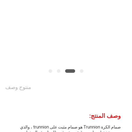
مراقبة
الجودة
اتصل
بنا
أخبار
منتوج وصف
اطلب
اقتباس
وصف المنتج:
صمام الكرة Trunnion هو صمام مثبت على trunnion ، والذي