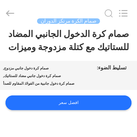
2026
COOSAI
valve
group.
صمام الكرة مرتكز الدوران
All
Rights
صمام كرة الدخول الجانبي المضاد
المنزل
Reserved.
للستاتيك مع كتلة مزدوجة وميزات
المنتجات
تسليط الضوء:
,
صمام كرة دخول جانبي مزدوج
,
حولنا
صمام كرة دخول جانبي مضاد للستاتيك
صمام كرة دخول جانبية من الفولاذ المقاوم للصدأ
جولة
افضل سعر
في
المصنع