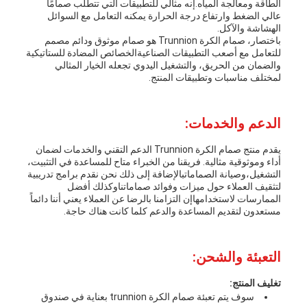
الطاقة ومعالجة المياه.إنه مثالي للتطبيقات التي تتطلب صمامًا
عالي الضغط وارتفاع درجة الحرارة يمكنه التعامل مع السوائل
الهشاشة والآكل.
باختصار، صمام الكرة Trunnion هو صمام موثوق ودائم مصمم
للتعامل مع أصعب التطبيقات الصناعيةالخصائص المضادة للستاتيكية
والضمان من الحريق، والتشغيل اليدوي تجعله الخيار المثالي
لمختلف مناسبات وتطبيقات المنتج.
الدعم والخدمات:
يقدم منتج صمام الكرة Trunnion الدعم التقني والخدمات لضمان
أداء وموثوقية مثالية. فريقنا من الخبراء متاح للمساعدة في التثبيت،
التشغيل،وصيانة الصماماتبالإضافة إلى ذلك نحن نقدم برامج تدريبية
لتثقيف العملاء حول ميزات وفوائد صماماتناوكذلك أفضل
الممارسات لاستخدامهاإن التزامنا بالرضا عن العملاء يعني أننا دائماً
مستعدون لتقديم المساعدة والدعم كلما كانت هناك حاجة.
التعبئة والشحن:
تغليف المنتج:
سوف يتم تعبئة صمام الكرة trunnion بعناية في صندوق