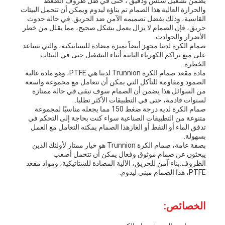
يضمن تشغيل سلس ودقيق ، حتى في ظل ظروف الضغط
خريطة
والحرارة العالية.هذا الصمام تم بناؤه ليدوم ويمكن أن تتحمل البيئات
القاسية، وذلك بفضل تصميمه الآمن ضد الحريق. في حالة حدوث
الموقع
حريق، فإن الصمام لا يزال يعمل بشكل صحيح، مما يقلل من خطر
الأضرار والحوادث.
صمام الكرة لدينا مجهز أيضاً بميزة مضادة للستاتيكية، والتي تساعد
على منع تراكم الكهرباء الثابتة أثناء التشغيل.حتى في البيئات
PRIVACY
الخطرة.
مادة مقعد صمام الكرة Trunnion لدينا هي PTFE، وهو مادة عالية
POLICY
الصمود ومقاومة للتآكل التي يمكن أن تتعامل مع مجموعة واسعة
من السوائل.هذا يضمن أن الصمام سوف تبقى في حالة ممتازة
لسنوات قادمة، حتى في التطبيقات الأكثر تطلبا.
صمام الكرة لديه درجة ضغط 150 مما يجعله مناسبًا لمجموعة
متنوعة من التطبيقات الصناعية سواء كنت بحاجة إلى التحكم في
تدفق الماء أو النفط أو الغازهذا الصمام يمكنه التعامل مع العمل
بسهولة.
بصفة عامة، صمام الكرة Trunnion هو خيار ممتاز لأولئك الذين
يبحثون عن صمام موثوق وفعال يمكن أن تتحمل أصعب
الظروف.بناء آمن للحريق، الآلية المضادة للستاتيكية، ومواد مقعد
PTFE، هذا الصمام مبني ليدوم.
الخصائص: