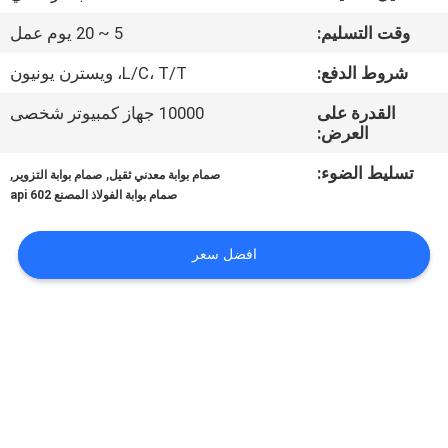
الجودة
وقت التسليم:
5 ~ 20 يوم عمل
اتصل
شروط الدفع:
L/C، T/T، ويسترن يونيون
بنا
القدرة على
10000 جهاز كمبيوتر شخصى
العرض:
أخبار
تسليط الضوء:
,
,
صمام بوابة معدني ثقيل
صمام بوابة التزوير
صمام بوابة الفولاذ المصنع api 602
اطلب
افضل سعر
اقتباس
خريطة
الموقع
PRIVACY