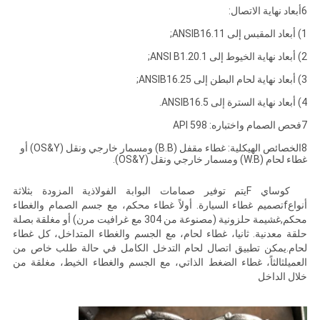
6أبعاد نهاية الاتصال:
1) أبعاد المقبس إلى ANSIB16.11;
2) أبعاد نهاية الخيوط إلى ANSI B1.20.1;
3) أبعاد نهاية لحام البطن إلى ANSIB16.25;
4) أبعاد نهاية السترة إلى ANSIB16.5.
7فحص الصمام واختباره: API 598
8الخصائص الهيكلية: غطاء مقفل (B.B) ومسمار خارجي ونقل (OS&Y) أو
غطاء لحام (W.B) ومسمار خارجي ونقل (OS&Y).
كوساي F
يتم توفير صمامات البوابة الفولاذية المزودة بثلاثة
أنواع
f
تصميم غطاء السيارة. أولاً غطاء محكم، مع جسم الصمام والغطاء
محكم
,
غشيمة حلزونية (مصنوعة من 304 مع غرافيت مرن) أو مغلقة بصلة
حلقة معدنية. ثانيا، غطاء لحام، مع الجسم والغطاء المتداخل، كل غطاء
لحام.يمكن تطبيق اتصال لحام التدخل الكامل في حالة طلب خاص من
العميلثالثاً، غطاء الضغط الذاتي، مع الجسم والغطاء الخيط، مغلقة من
خلال الداخل