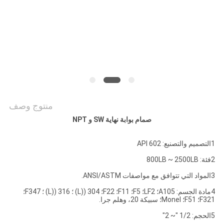
POLICY
منتوج وصف
صمام بوابة نهاية SW و NPT
1التصميم والتصنيع: API 602
2فئة: 800LB ~ 2500LB
3المواد التي تتوافق مع مواصفات ANSI/ASTM.
4مادة الجسم: A105؛ LF2؛ F5؛ F11؛ F22؛ 304 ((L) ؛ 316 ((L) ؛ F347؛
F321؛ F51؛ Monel؛ سبيكة 20، وهلم جرا.
5الحجم: 1/2 "~ 2"