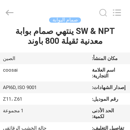
COOSAI
valve
group.
All
Rights
صمام البوابة
Reserved.
SW & NPT ينتهي صمام بوابة
المنزل
معدنية ثقيلة 800 باوند
المنتجات
مكان المنشأ:
الصين
حولنا
اسم العلامة
coosai
التجارية:
جولة
إصدار الشهادات:
API6D, ISO 9001
في
رقم الموديل:
Z11، Z61
المصنع
الحد الأدنى
1 مجموعة
لكمية:
مراقبة
تفاصيل التغليف:
حالة الخشب الرقائقي