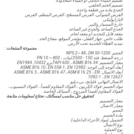
تصميم الميناء الكامل أو الميناء المحدودة.
تصميم الختم الخلفي
الجذع مادة من قطعة واحدة.
القرص الشوكي، القرص المسطح، القرص المنظم، القرص
البارابوليكي
خارج المسمار والنير.
الجذع الصاعد والجذع غير الصاعد
مقعد قابل للتجديد أو مقعد لحام.
طلب خاص: جهاز القفل، مؤشر الموقع، مفتاح الحد.
تمديد الغطاء للخدمة تحت الأرض.
مجموعة المنتجات:
الحجم: NPS 2~ 48، DN 50-1200
درجة الضغط: فئة 150 - 2500 لبنات ، PN 10 ~ 400
معيار التصميم: API 600 ، ASME B16.34"أيزو 10432, EN1984.
أبعاد الوجه إلى الوجه: ASME B16.10، EN 558-1، EN 12982
أبعاد الاتصال: ASME B16.5 ، ASME B16.47، ASM B 16.25 ، EN
1092-1 ، EN 12627.
الاتصال النهائي: فليانج، بي دبليو
مواد الجسم: فولاذ الكربون ، الفولاذ المقاوم للصدأ ، الفولاذ المسبوب ،
الفولاذ المقاوم للصدأ المزدوج ، السبائك الخاصة.
لتحقيق حلّ مناسب لمسألتك، نحتاج لمعلومات متابعة.
معيار التصميم
معيار الاتصال.
الحجم
مادة الجسم
التجميل (مواد الأجزاء الداخلية).
نوع الاتصال
نوع العملية