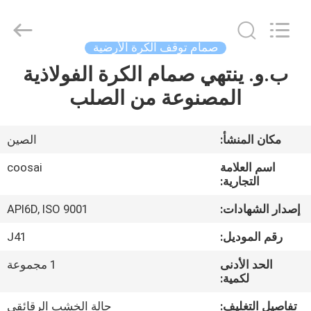
COOSAI
valve
group.
All
Rights
صمام توقف الكرة الأرضية
Reserved.
ب.و. ينتهي صمام الكرة الفولاذية
المنزل
المصنوعة من الصلب
المنتجات
مكان المنشأ:
الصين
حولنا
اسم العلامة
coosai
التجارية:
جولة
إصدار الشهادات:
API6D, ISO 9001
في
رقم الموديل:
J41
المصنع
الحد الأدنى
1 مجموعة
لكمية:
مراقبة
تفاصيل التغليف:
حالة الخشب الرقائقي