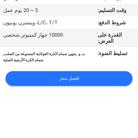
الجودة
وقت التسليم:
5 ~ 20 يوم عمل
اتصل
شروط الدفع:
L/C، T/T، ويسترن يونيون
بنا
القدرة على
10000 جهاز كمبيوتر شخصى
العرض:
أخبار
تسليط الضوء:
,
ب.و. ينتهي صمام الكرة الفولاذية المصنوعة من الصلب
صمام الكرة الأرضية الصلبة
اطلب
افضل سعر
اقتباس
خريطة
الموقع
PRIVACY