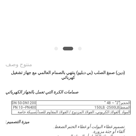
POLICY
منتوج وصف
(دين) صمغ الصلب (بي دبليو) ينتهي بالصمام العالمي مع جهاز تشغيل
كهربائي
صمامات الكرة التي تعمل بالجهاز الكهربائي
الحجم:
"2" ~ 48 "
DN 50-DN1200
الضغط
150LB -2500LB
PN 10~PN400
المواد
الفولاذ الكربوني، الفولاذ المزدوج / الفولاذ المقاوم للصدأ،
سبيكة خاصة
ميزة التصميم:
تصميم غطاء البولت أو غطاء الختم الضغط.
ألقاء أو جثة مزورة.