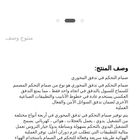
خريطة
الموقع
منتوج وصف
PRIVACY
POLICY
وصف المنتج:
صمام التحكم في تدفق المحوري
صمام التحكم في تدفق المحوري هو نوع من صمام التحكم المصمم
للسماح للسيول بالتدفق في اتجاه واحد فقط ، مما يمنع التدفق
العكسي.يستخدم عادة في خطوط الأنابيب والتطبيقات الصناعية
الأخرى لضمان تدفق السوائل الآمن والفعال.
العملية
يتم توفير صمام التحكم في تدفق المحوري في أربعة أنواع مختلفة
من التشغيل: يدوي ، يعمل بالعجلات ، هوائي ، كهربائي. يسمح
التشغيل اليدوي بالتحكم بسهولة وبساطة يدويًا.خيار التروس تعمل
مثالية للتطبيقات التي تتطلب عزم دوران أعلى. توفر العملية
الهوائية طريقة سريعة وفعالة للتحكم في الصمام باستخدام الهواء