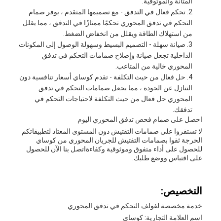
المتانة والموثوقية.
تحكم فعال في التدفق - مع تصميمها المتقدم ، يوفر صمام
التحكم في تدفق المحوري تحكمًا ممتازًا في التدفق ، مما يقلل
من استهلاك الطاقة ويقلل من انخفاض الضغط.
صيانة سهلة - التصميم البسيط وسهولة الوصول إلى المكونات
الداخلية تجعل صيانة وإصلاح صمامات التحكم في تدفق
المحوري خالية من المتاعب.
حل فعال من حيث التكلفة - تقدم كوساي أسعار تنافسية دون
التنازل عن الجودة ، مما يجعل صمامات التحكم في تدفق
المحوري حل فعال من حيث التكلفة لاحتياجات التحكم في
تدفقك.
احصل على صمام فحص تدفق المحوري اليوم
لا تستقروا على صمامات التفتيش دون المستوى المعتاد لتطبيقاتكم
الحرجة ثقوا بصمامات التفتيش للجريان المحوري من كوساي
للحصول على أداء متفوق وموثوقية وكفاءةاتصل بنا الآن للحصول
على اقتباس ووضع طلبك.
التخصيص:
خدمة مخصصة لفولف التحكم في تدفق المحوري
اسم العلامة التجارية: كوساي