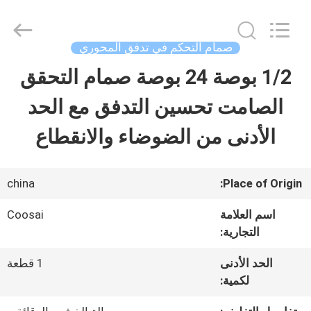
2026
COOSAI
valve
group.
صمام التحكم في تدفق المحوري
All
Rights
1/2 بوصة 24 بوصة صمام التحقق
المنزل
Reserved.
الصامت تحسين التدفق مع الحد
المنتجات
الأدنى من الضوضاء والانقطاع
حولنا
china
Place of Origin:
اسم العلامة
Coosai
جولة
التجارية:
في
الحد الأدنى
1 قطعة
لكمية:
المصنع