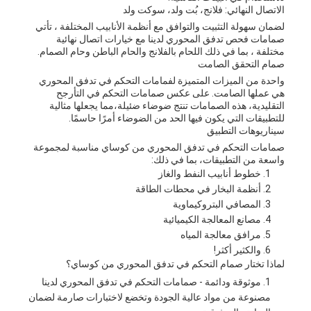
الاتصال النهائي: فلانج، بُت ولد، سوكت ولد
لضمان سهولة التثبيت والتوافق مع أنظمة الأنابيب المختلفة ، تأتي
صمامات فحص تدفق المحوري لدينا مع خيارات اتصال نهائية
مختلفة ، بما في ذلك اللحام بالفلانج والحام الباطن وحام الصمام.
صمام التحقق الصامت
واحدة من الميزات المتميزة لفمامات التحكم في تدفق المحوري
هي عملها الصامت. على عكس صمامات التحكم في التأرجح
التقليدية، هذه الصمامات تنتج ضوضاء ضئيلة،مما يجعلها مثالية
للتطبيقات التي يكون فيها الحد من الضوضاء أمرًا حاسمًا.
سيناريوهات التطبيق
صمامات التحكم في تدفق المحوري من كوساي مناسبة لمجموعة
واسعة من التطبيقات، بما في ذلك:
خطوط أنابيب النفط والغاز
أنظمة البخار في محطات الطاقة
المصافي البتروكيماوية
مصانع المعالجة الكيميائية
مرافق معالجة المياه
والكثير أكثر!
لماذا تختار صمام التحكم في تدفق المحوري من كوساي؟
موثوقة ودائمة - صمامات التحكم في تدفق المحوري لدينا
مصنوعة من مواد عالية الجودة وتخضع لاختبارات صارمة لضمان