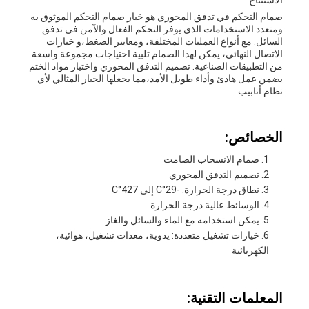
الاستنتاج
صمام التحكم في تدفق المحوري هو خيار صمام التحكم الموثوق به
ومتعدد الاستخدامات الذي يوفر التحكم الفعال والآمن في تدفق
السائل. مع أنواع العمليات المختلفة، ومعايير الضغط،و خيارات
الاتصال النهائي، يمكن لهذا الصمام تلبية احتياجات مجموعة واسعة
من التطبيقات الصناعية. تصميم التدفق المحوري واختيار مواد الختم
يضمن عمل هادئ وأداء طويل الأمد،مما يجعلها الخيار المثالي لأي
نظام أنابيب.
الخصائص:
صمام الانسحاب الصامت
تصميم التدفق المحوري
نطاق درجة الحرارة: -29°C إلى 427°C
الوسائط عالية درجة الحرارة
يمكن استخدامه مع الماء والسائل والغاز
خيارات تشغيل متعددة: يدوية، معدات تشغيل، هوائية،
الكهربائية
المعلمات التقنية: