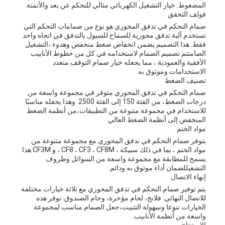
المضغوط. خيار التشغيل الكهربائي مثالي للتحكم عن بعد والأتمتة.
فولف التحقق
صمام التحكم في تدفق المحوري هو نوع من صمامات التحكم التي
تستخدم آلية تدفق محورية للسماح للسيول بالتدفق في اتجاه واحد
فقط. هذا التصميم يضمن انخفاض ضغط منخفض وهدوء ،التشغيل
الصامتتم تصميم الصمام لاستخدامه في كل من خطوط الأنابيب
الأفقية والعمودية ، مما يجعله خيار صمام التوقف متعدد
الاستخدامات وموثوق به.
تصنيف الضغط
صمام التحكم في تدفق المحوري متوفر في مجموعة واسعة من
درجات الضغط، من الفئة 150 إلى الفئة 2500. وهذا يجعله مناسبًا
للاستخدام في مجموعة متنوعة من التطبيقات،من أنظمة الضغط
المنخفض إلى أنظمة الضغط العالي.
مواد الختم
يتوفر صمام التحكم في تدفق المحوري مع مجموعة متنوعة من
مواد الختم ، بما في ذلك سبيكة ، CF8 ، CF3 ، CF8M ، و CF3M.هذا
يسمح للمطابقة مع مجموعة واسعة من السوائل وظروف
التشغيللضمان أداء موثوق به ودائم.
إنهاء الاتصال
يتم توفير صمام التحكم في تدفق المحوري مع ثلاثة خيارات مختلفة
للاتصال النهائي: فلانج، لحام مؤخرة، وحام الصندوق. توفر هذه
الخيارات تنوعا وسهولة التثبيت،جعل الصمام مناسب لمجموعة
واسعة من أنظمة الأنابيب.