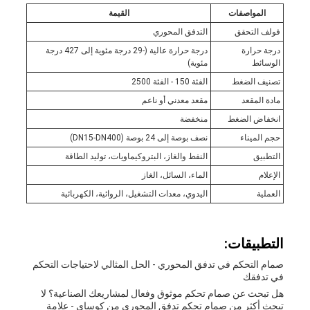
المواصفات
القيمة
فولف التحقق
التدفق المحوري
درجة حرارة
درجة حرارة عالية (-29 درجة مئوية إلى 427 درجة
الوسائط
مئوية)
تصنيف الضغط
الفئة 150 - الفئة 2500
مادة المقعد
مقعد معدني أو ناعم
انخفاض الضغط
منخفضة
حجم الميناء
نصف بوصة إلى 24 بوصة (DN15-DN400)
التطبيق
النفط والغاز، البتروكيماويات، توليد الطاقة
الإعلام
الماء، السائل، الغاز
العملية
اليدوي، معدات التشغيل، الروائية، الكهربائية
التطبيقات:
صمام التحكم في تدفق المحوري - الحل المثالي لاحتياجات التحكم
في تدفقك
هل تبحث عن صمام تحكم موثوق وفعال لمشاريعك الصناعية؟ لا
تبحث أكثر من صمام تحكم تدفق المحوري من كوساي - علامة