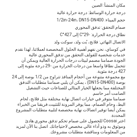
مكان المنشأ: الصين
درجة حرارة الوسائط: درجة حرارة عالية
حجم الميناء: 1/2in-24in، DN15-DN400
صمام التحقق: تدفق المحوري
نطاق درجة الحرارة: -29°C إلى 427°C
الاتصال النهائي: فلانج، بُت ولد، سوكت ولد
في كوساي، نحن نفهم أهمية الحلول المخصصة لعملائنا، لهذا نقدم
خدمات شخصية للفولف التحقق من تدفق المحوري عالية
الجودة.صمامنا مصمم لبيئات درجات الحرارة العالية ويمكن أن
تتحمل نطاقا واسعا من درجات الحرارة من -29 درجة مئوية إلى
427 درجة مئوية.
مع مجموعة متنوعة من أحجام المنافذ تتراوح من 1/2 بوصة إلى 24
بوصة (DN15-DN400) ، يمكن أن يلبي صمامنا متطلبات التدفق
المختلفة.مما يجعلها الخيار المثالي للصناعات حيث التشغيل
الصامت أمر حاسم.
صمامنا متوفر في خيارات اتصال نهاية مختلفة مثل فلانج، لحام
البط، وحام الصمام، مما يوفر المرونة للتثبيت.فريقنا من الخبراء
يمكن أيضا توفير اتصالات نهاية مخصصة لتلبية متطلبات المشروع
المحددة.
اختر Coosai للحصول على صمام تحكم تدفق محوري هادئ
وموثوق به وذو أداء عالي مخصص لاحتياجاتك. اتصل بنا الآن لمزيد
من المعلومات ومناقشة متطلبات مشروعك.