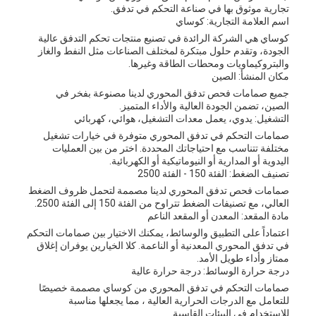
تجارية موثوق بها في صناعة التحكم في تدفق.
اسم العلامة التجارية: كوساي
كوساي هي الشركة الرائدة في تصنيع منتجات تحكم التدفق عالية
الجودة، وتقدم حلول مبتكرة لمختلف الصناعات مثل النفط والغاز
والبتروكيماويات ومحطات الطاقة وغيرها.
مكان المنشأ: الصين
جميع صمامات فحص تدفق المحوري لدينا مصنوعة بفخر في
الصين، تضمن الجودة العالية والأداء المتميز.
التشغيل: يدوي، يعمل معدات التشغيل، هوائي، كهربائي
صمامات التحكم في تدفق المحوري متوفرة في خيارات تشغيل
مختلفة تتناسب مع احتياجاتك المحددة. اختر من بين العمليات
اليدوية أو المدارية أو النيوماتيكية أو الكهربائية.
تصنيف الضغط: الفئة 150 - الفئة 2500
صمامات فحص تدفق المحوري لدينا مصممة لتحمل ظروف الضغط
العالي، مع تصنيفات الضغط تتراوح من الفئة 150 إلى الفئة 2500.
مادة المقعد: المعدن أو المقعد الناعم
اعتماداً على التطبيق والوسائط، يمكنك الاختيار بين صمامات التحكم
في تدفق المحوري المعدنية أو الناعمة. كلا الخيارين يوفران إغلاق
ممتاز وأداء طويل الأمد.
درجة حرارة الوسائط: درجة حرارة عالية
صمامات التحكم في تدفق المحوري من كوساي مصممة خصيصًا
للتعامل مع الدرجات الحرارية العالية ، مما يجعلها مناسبة
للاستخدام في البيئات القاسية.