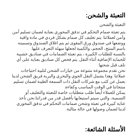
التعبئة والشحن:
التعبئة والشحن
يتم تعبئة صمام التحكم في تدفق المحوري بعناية لضمان تسليم آمن
وآمن لعملائنا. يتم تغليف كل صمام بشكل فردي في مادة واقية
ووضعها في صندوق ورق المقوى.ثم يتم اغلاق الصندوق وتسميته
باسم المنتج، الحجم، والكمية لجعلها سهلة التعرف عليها.
بالنسبة للطلبات الكبيرة ، يتم تعبئة الصمامات في صناديق خشبية
للحماية الإضافية أثناء النقل. يتم فحص كل صناديق بعناية على أي
تلف قبل شحنها.
نحن نقدم مجموعة متنوعة من خيارات الشحن لتلبية احتياجات
عملائنا. وهذا يشمل النقل الجوي والبحري والبرية.فريق الشحن لدينا
يعمل عن كثب مع شركات النقل ذات السمعة الطيبة لضمان تسليم
منتجاتنا في الوقت المناسب وكفاءة.
يمكن للعملاء أيضاً طلب متطلبات خاصة للتعبئة والتغليف أو
التسمية، والتي سيتم استيعابها بأفضل قدر من قدراتنا.نحن نأخذ
عناية كبيرة في تعبئة وشحن صمامات التحكم في تدفق المحوري
لدينا لضمان وصولها في حالة مثالية.
الأسئلة الشائعة: