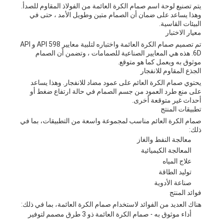
يتم تصنيع لوحة اسم صمام الكرة العائمة من الفولاذ المقاوم للصدأ.
وهذا يساعد على ضمان أن الصمام متين وطويل الأمد ، حتى في
البيئات القاسية.
معيار الاختبار
تم تصميم صمام الكرة العائمة واختباره لتلبية معايير API 598 و API
6D. هذه هي المعايير الصناعية للصمامات ، وتضمن أن الصمام
موثوق به ويعمل كما هو متوقع.
الجذع المقاوم للانفجار
يحتوي صمام الكرة العائم على عمود مضاد للانفجار. وهذا يساعد
على منع طرد العمود من جسم الصمام في حالة ارتفاع ضغط أو
أحداث غير متوقعة أخرى.
تطبيقات المنتج
صمام الكرة العائم مناسب لمجموعة واسعة من التطبيقات، بما في
ذلك:
معالجة النفط والغاز
المعالجة الكيميائية
علاج المياه
توليد الطاقة
صناعة الأدوية
فوائد المنتج
هناك العديد من الفوائد لاستخدام صمام الكرة العائمة، بما في ذلك:
أداء موثوق به - صمام الكرة العائمة ذو 3 طرق مصمم لتوفير