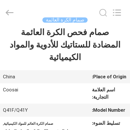
2026
COOSAI
valve
group.
صمام الكرة العائمة
All
Rights
صمام فحص الكرة العائمة
المنزل
Reserved.
المضادة للستاتيك للأدوية والمواد
المنتجات
الكيميائية
حولنا
China
Place of Origin:
اسم العلامة
Coosai
جولة
التجارية:
في
Q41F/Q41Y
Model Number:
المصنع
تسليط الضوء:
,
صمام الكرة العائم للمواد الكيميائية