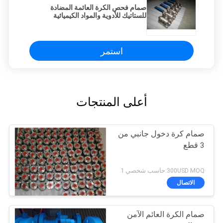
صمام فحص الكرة العائمة المضادة
للستاتيك للأدوية والمواد الكيميائية
استمر
أعلى المنتجات
صمام كرة دخول جانبي من
3 قطع
300USD MOQ:حاسب شخصي 1
الاتصال
صمام الكرة العائم الآمن