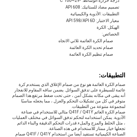
درجة حرارة الوسائط: -29~100°C
تصميم مضاد للستاتيك: API 608
التطبيقات: الأدوية والكيميائية
معيار الاختبار: API 598/API 6D
الهيكل: الكرة
الخصائص:
صمام الكرة العائمة ثلاثي الاتجاه
صمام تحديد الكرة العائمة
صمام تنظيم الكرة العائمة
التطبيقات:
صمام الكرة العائمة هو نوع من صمام الإغلاق الذي يستخدم كرة
عائمة للسيطرة على تدفق السوائل. يضمن ساقه المقاوم للانفجار
أنه يبقى في مكانه بشكل آمن ، حتى تحت ضغط مرتفع.هذا الصمام
متوفر في كل من تشكيلات التحكم والعزل ، مما يجعله مناسبًا
لمجموعة متنوعة من التطبيقات.
صمام الكرة العائم Q41F / Q41Y مثالي للاستخدام في صناعة
الأدوية. يمكن استخدامه لتحكم تدفق السوائل في مختلف العمليات
، مثل الخلط والمزج والملء.قدرات التحكم الدقيقة والبناء الدائم
تجعلها خيار ممتاز للاستخدام في هذه الصناعة.
الصناعة الكيميائية تستفيد أيضا من استخدام Q41F / Q41Y صمام