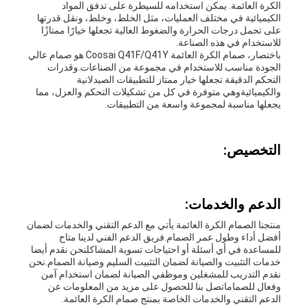
الكرة العائمة. يمكن استخدامه للسيطرة على تدفق المواد
الكيميائية في مختلف العمليات، مثل الخلط، وخلط، ونقل.قدرتها
على تحمل درجات الحرارة والضغوط العالية تجعلها خيارًا ممتازًا
للاستخدام في هذه الصناعة.
باختصار، صمام الكرة العائمة Coosai Q41F/Q41Y هو صمام عالي
الجودة مناسب للاستخدام في مجموعة من الصناعات.وقدرات
التحكم الدقيقة تجعلها خيار ممتاز للتطبيقات الصيدلانية
والكيميائيةوهي متوفرة في كل من تشكيلات التحكم والعزل، مما
يجعلها مناسبة لمجموعة واسعة من التطبيقات.
التخصيص:
الدعم والخدمات:
منتجنا الصمام الكرة العائمة يأتي مع الدعم التقني والخدمات لضمان
أفضل أداء وطول عمر الصمام.فريق الدعم الفني لدينا متاح
للمساعدة في أي أسئلة أو احتياجات تسوية المشاكلنحن نقدم أيضا
خدمات التثبيت والصيانة لضمان التثبيت السليم وصيانة الصمام.نحن
نقدم التدريب للمشغلين وموظفي الصيانة لضمان استخدام آمن
وفعال للصماماتصل بنا للحصول على مزيد من المعلومات عن
الدعم التقني والخدمات الخاصة بمنتج صمام الكرة العائمة.