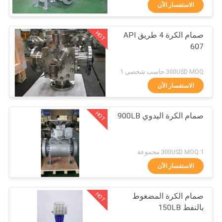
الجودة
الاستفسار الآن
HOT
صمام الكرة 4 طريق API
اتصل
37
607
بنا
صمام الكرة مرتكز
300USD MOQ:حاسب شخصي 1
الدوران
أخبار
الاستفسار الآن
HOT
اطلب
صمام الكرة اليدوي 900LB
اقتباس
34
300USD MOQ:1 مجموعة
خريطة
الاستفسار الآن
صمام الكرة العائمة
الموقع
HOT
صمام الكرة المضغوط
بالنفط 150LB
PRIVACY