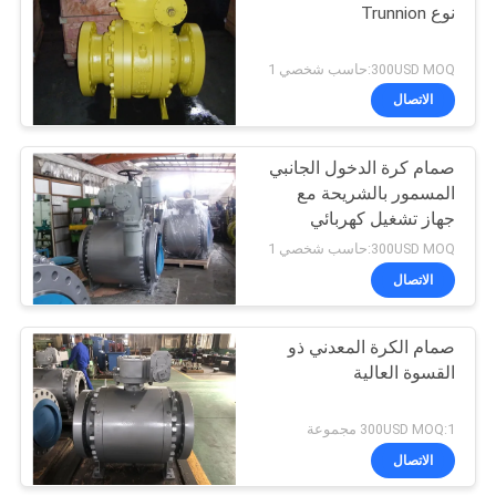
نوع Trunnion
39
300USD MOQ:حاسب شخصي 1
الاتصال
صمام الكرة المعدني
صمام كرة الدخول الجانبي
المسمور بالشريحة مع
جهاز تشغيل كهربائي
300USD MOQ:حاسب شخصي 1
الاتصال
11
صمام توقف الكرة
صمام الكرة المعدني ذو
القسوة العالية
الأرضية
300USD MOQ:1 مجموعة
الاتصال