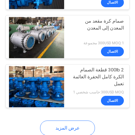
الاتصال
14
صمام الفراشة
صمام كرة مقعد من
الصناعية
المعدن إلى المعدن
300USD MOQ:1 مجموعة
الاتصال
10
300lb 2 قطعة الصمام
الكرة كامل الحفرة العائمة
تعمل
صمام مبرد
300USD MOQ:حاسب شخصي 1
الاتصال
عرض المزيد
10