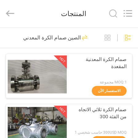
COOSAI
valve
group.
المنتجات
All
Rights
Reserved.
المنزل
54
الصين صمام الكرة المعدني
صمام الكرة
المنتجات
HOT
صمام الكرة المعدنية
المقعدة
حولنا
MOQ:1 مجموعة
جولة
الاستفسار الآن
45
في
HOT
صمام الكرة ثلاثي الاتجاه
المصنع
صمام بوابة السكين
من الفئة 300
مراقبة
300USD MOQ:حاسب شخصي 1