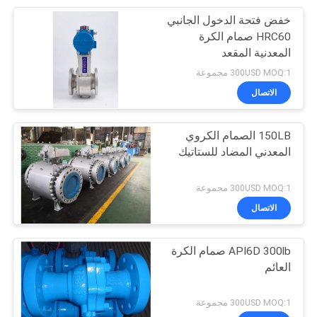
خفض فتحة الدخول الجانبي
15
HRC60 صمام الكرة
المعدنية المقعد
صمام الاختبار NRV
300USD MOQ:1 مجموعة
الاتصال
150LB الصمام الكروي
المعدني المضاد للستاتيك
13
300USD MOQ:1 مجموعة
صمام تحكم تدفق
الاتصال
السوائل
API6D 300lb صمام الكرة
العائم
300USD MOQ:1 مجموعة