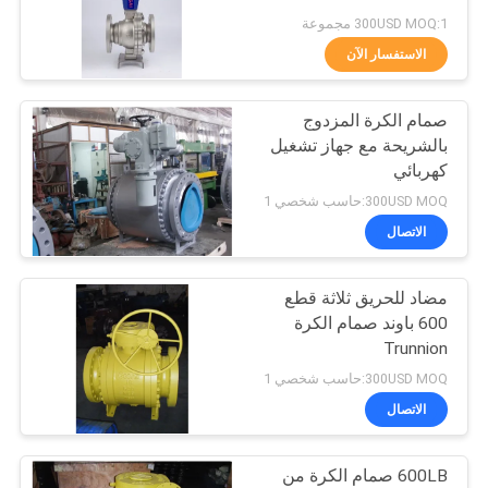
POLICY
300USD MOQ:1 مجموعة
الاستفسار الآن
23
صمام الدخول الكروي
صمام الكرة المزدوج
بالشريحة مع جهاز تشغيل
العلوي
كهربائي
300USD MOQ:حاسب شخصي 1
الاتصال
مضاد للحريق ثلاثة قطع
16
600 باوند صمام الكرة
Trunnion
الصمام المزدوج
300USD MOQ:حاسب شخصي 1
الاتصال
600LB صمام الكرة من